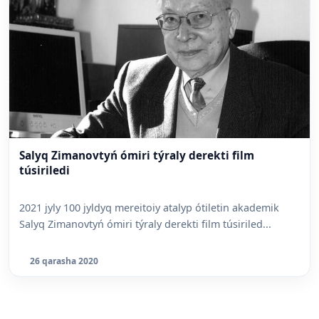
Salyq Zimanovtyń ómiri týraly derekti film
túsiriledi
2021 jyly 100 jyldyq mereitoiy atalyp ótiletin akademik
Salyq Zimanovtyń ómiri týraly derekti film túsiriled...
26 qarasha 2020