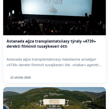
Astanada aǵza transplantatsiiasy týraly «4739»
derekti filminiń tusaýkeseri ótti
Astanada aǵza transplantatsiiasy máselesine arnalǵan
«4739» derekti filminiń tusaýkeseri ótti. «Habar» agentti...
22 shilde 2026