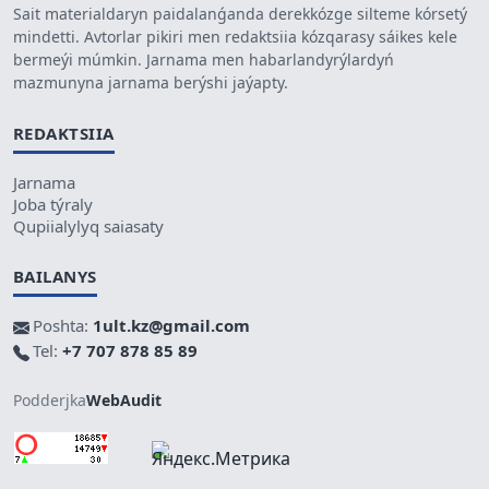
Sait materialdaryn paidalanǵanda derekkózge silteme kórsetý
mindetti. Avtorlar pikiri men redaktsiia kózqarasy sáikes kele
bermeýi múmkin. Jarnama men habarlandyrýlardyń
mazmunyna jarnama berýshi jaýapty.
REDAKTSIIA
Jarnama
Joba týraly
Qupiialylyq saiasaty
BAILANYS
Poshta:
1ult.kz@gmail.com
Tel:
+7 707 878 85 89
Podderjka
WebAudit