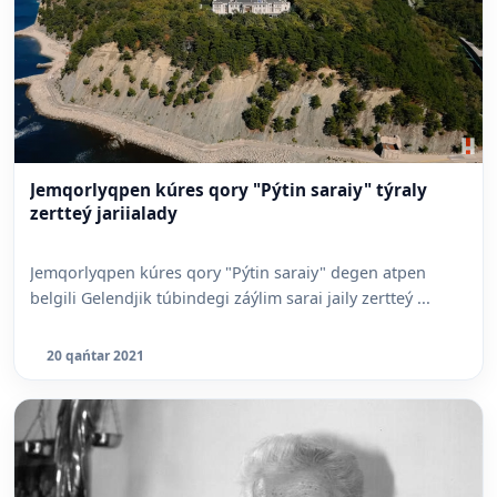
Jemqorlyqpen kúres qory "Pýtin saraiy" týraly
zertteý jariialady
Jemqorlyqpen kúres qory "Pýtin saraiy" degen atpen
belgili Gelendjik túbindegi záýlim sarai jaily zertteý ...
20 qańtar 2021