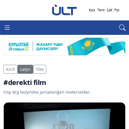
Қаз
Төте
Lat
Рус
Kirill
Latyn
Tóte
#derekti film
Osy teg boiynsha jariialanǵan materialdar.