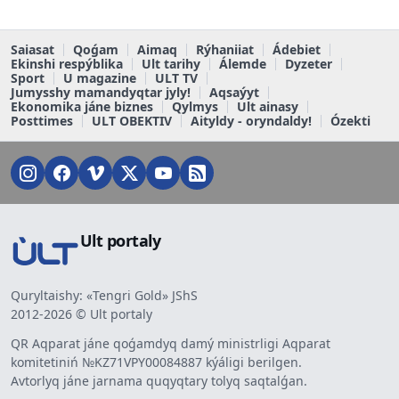
Saiasat
Qoǵam
Aimaq
Rýhaniiat
Ádebiet
Ekinshi respýblika
Ult tarihy
Álemde
Dyzeter
Sport
U magazine
ULT TV
Jumysshy mamandyqtar jyly!
Aqsaýyt
Ekonomika jáne biznes
Qylmys
Ult ainasy
Posttimes
ULT OBEKTIV
Aityldy - oryndaldy!
Ózekti
Ult portaly
Quryltaishy: «Tengri Gold» JShS
2012-2026 © Ult portaly
QR Aqparat jáne qoǵamdyq damý ministrligi Aqparat
komitetiniń №KZ71VPY00084887 kýáligi berilgen.
Avtorlyq jáne jarnama quqyqtary tolyq saqtalǵan.