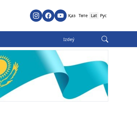
Қаз
Төте
Lat
Рус