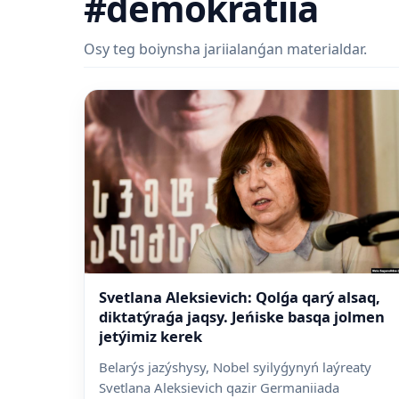
#demokratiia
Osy teg boiynsha jariialanǵan materialdar.
Svetlana Aleksievich: Qolǵa qarý alsaq,
diktatýraǵa jaqsy. Jeńiske basqa jolmen
jetýimiz kerek
Belarýs jazýshysy, Nobel syilyǵynyń laýreaty
Svetlana Aleksievich qazir Germaniiada