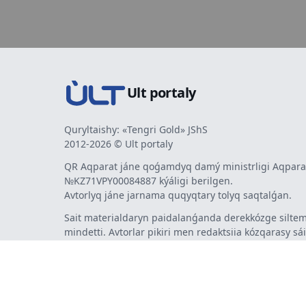
Ult portaly
Quryltaishy: «Tengri Gold» JShS
2012-2026 © Ult portaly
QR Aqparat jáne qoǵamdyq damý ministrligi Aqparat
№KZ71VPY00084887 kýáligi berilgen.
Avtorlyq jáne jarnama quqyqtary tolyq saqtalǵan.
Sait materialdaryn paidalanǵanda derekkózge siltem
mindetti. Avtorlar pikiri men redaktsiia kózqarasy sá
bermeýi múmkin. Jarnama men habarlandyrýlardy
jarnama berýshi jaýapty.