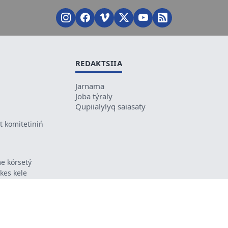
REDAKTSIIA
Jarnama
Joba týraly
Qupiialylyq saiasaty
 komitetiniń
e kórsetý
ikes kele
ń mazmunyna