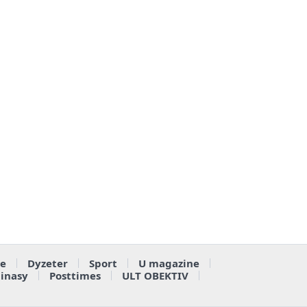
e
Dyzeter
Sport
U magazine
ainasy
Posttimes
ULT OBEKTIV