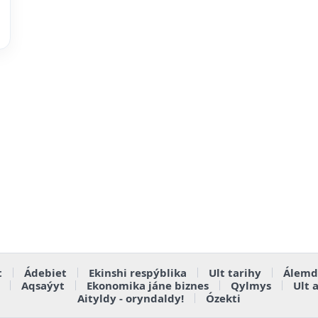
t
Ádebiet
Ekinshi respýblika
Ult tarihy
Álemd
Aqsaýyt
Ekonomika jáne biznes
Qylmys
Ult 
Aityldy - oryndaldy!
Ózekti