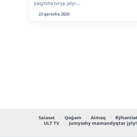
ýaqytsha turyp jatyr....
23 qarasha 2020
Saiasat
Qoǵam
Aimaq
Rýhaniia
ULT TV
Jumysshy mamandyqtar jyly!