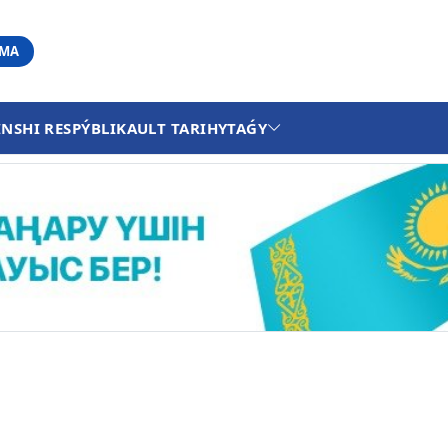
АМА
INSHI RESPÝBLIKA
ULT TARIHY
TAǴY