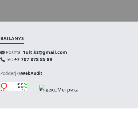
BAILANYS
Poshta:
1ult.kz@gmail.com
Tel:
+7 707 878 85 89
Podderjka
WebAudit