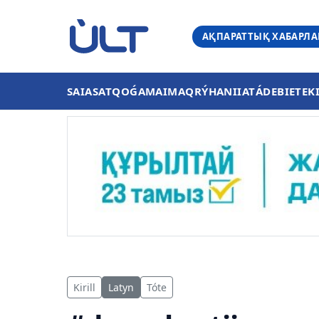
АҚПАРАТТЫҚ ХАБАРЛ
SAIASAT
QOǴAM
AIMAQ
RÝHANIIAT
ÁDEBIET
EK
Kirill
Latyn
Tóte