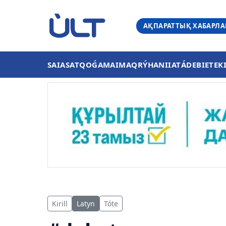
АҚПАРАТТЫҚ ХАБАРЛ
SAIASAT
QOǴAM
AIMAQ
RÝHANIIAT
ÁDEBIET
EK
Kirill
Latyn
Tóte