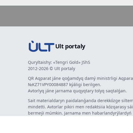
Ult portaly
Quryltaishy: «Tengri Gold» JShS
2012-2026 © Ult portaly
QR Aqparat jáne qoǵamdyq damý ministrligi Aqparat
№KZ71VPY00084887 kýáligi berilgen.
Avtorlyq jáne jarnama quqyqtary tolyq saqtalǵan.
Sait materialdaryn paidalanǵanda derekkózge siltem
mindetti. Avtorlar pikiri men redaktsiia kózqarasy sá
bermeýi múmkin. Jarnama men habarlandyrýlardy
jarnama berýshi jaýapty.