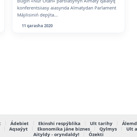
Búgin «Nur Otan» partiiasynyń Almaty qalalyq
konferentsiiasy aiasynda Almatydan Parlament
Májilisiniń depýta...
11 qarasha 2020
t
Ádebiet
Ekinshi respýblika
Ult tarihy
Álemd
Aqsaýyt
Ekonomika jáne biznes
Qylmys
Ult 
Aityldy - oryndaldy!
Ózekti