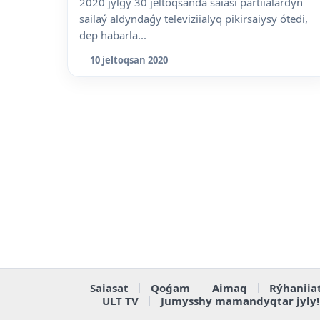
2020 jylǵy 30 jeltoqsanda saiasi partiialardyń
sailaý aldyndaǵy televiziialyq pikirsaiysy ótedi,
dep habarla...
10 jeltoqsan 2020
Saiasat
Qoǵam
Aimaq
Rýhaniia
ULT TV
Jumysshy mamandyqtar jyly!