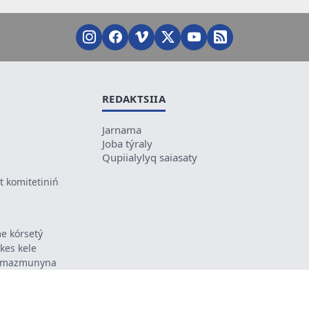
REDAKTSIIA
Jarnama
Joba týraly
Qupiialylyq saiasaty
 komitetiniń
e kórsetý
ikes kele
ń mazmunyna