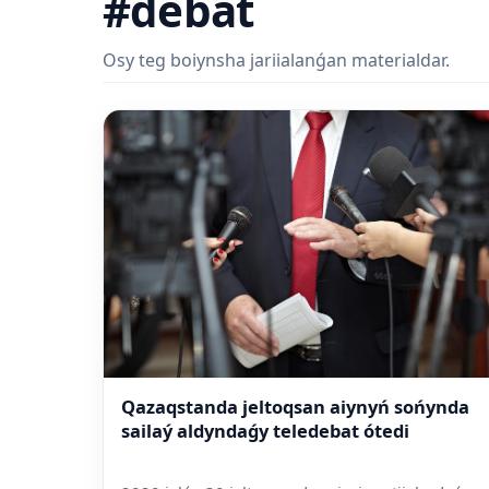
#debat
Osy teg boiynsha jariialanǵan materialdar.
Qazaqstanda jeltoqsan aiynyń sońynda
sailaý aldyndaǵy teledebat ótedi