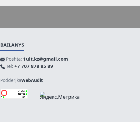
BAILANYS
Poshta:
1ult.kz@gmail.com
Tel:
+7 707 878 85 89
Podderjka
WebAudit