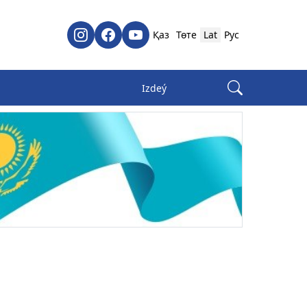
Қаз
Төте
Lat
Рус