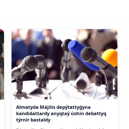
Almatyda Májilis depýtattyǵyna
kandidattardy anyqtaý úshin debattyq
týrnir bastaldy