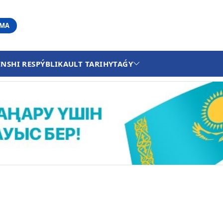
АМА
INSHI RESPÝBLIKA
ULT TARIHY
TAǴY