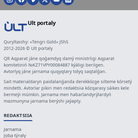
Ult portaly
Quryltaishy: «Tengri Gold» JShS
2012-2026 © Ult portaly
QR Aqparat jáne qoǵamdyq damý ministrligi Aqparat
komitetiniń №KZ71VPY00084887 kýáligi berilgen.
Avtorlyq jáne jarnama quqyqtary tolyq saqtalǵan.
Sait materialdaryn paidalanǵanda derekkózge silteme kórsetý
mindetti. Avtorlar pikiri men redaktsiia kózqarasy sáikes kele
bermeýi múmkin. Jarnama men habarlandyrýlardyń
mazmunyna jarnama berýshi jaýapty.
REDAKTSIIA
Jarnama
Joba týraly