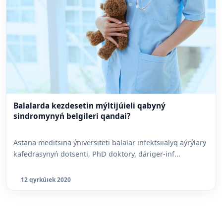
Balalarda kezdesetin mýltijúieli qabyný
sindromynyń belgileri qandai?
Astana meditsina ýniversiteti balalar infektsiialyq aýrýlary
kafedrasynyń dotsenti, PhD doktory, dáriger-inf...
12 qyrkúıek 2020