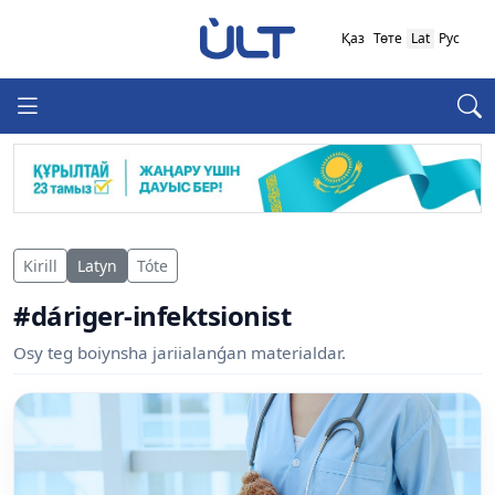
Қаз
Төте
Lat
Рус
Kirill
Latyn
Tóte
#dáriger-infektsionist
Osy teg boiynsha jariialanǵan materialdar.