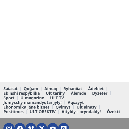
Saiasat
Qoǵam
Aimaq
Rýhaniiat
Ádebiet
Ekinshi respýblika
Ult tarihy
Álemde
Dyzeter
Sport
U magazine
ULT TV
Jumysshy mamandyqtar jyly!
Aqsaýyt
Ekonomika jáne biznes
Qylmys
Ult ainasy
Posttimes
ULT OBEKTIV
Aityldy - oryndaldy!
Ózekti