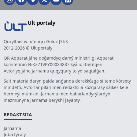
Ult portaly
Quryltaishy: «Tengri Gold» JShS
2012-2026 © Ult portaly
QR Aqparat jáne qoǵamdyq damý ministrligi Aqparat
komitetiniń №KZ71VPY00084887 kýáligi berilgen.
Avtorlyq jáne jarnama quqyqtary tolyq saqtalǵan.
Sait materialdaryn paidalanǵanda derekkózge silteme kórsetý
mindetti. Avtorlar pikiri men redaktsiia kózqarasy sáikes kele
bermeýi múmkin. Jarnama men habarlandyrýlardyń
mazmunyna jarnama berýshi jaýapty.
REDAKTSIIA
Jarnama
Joba týraly