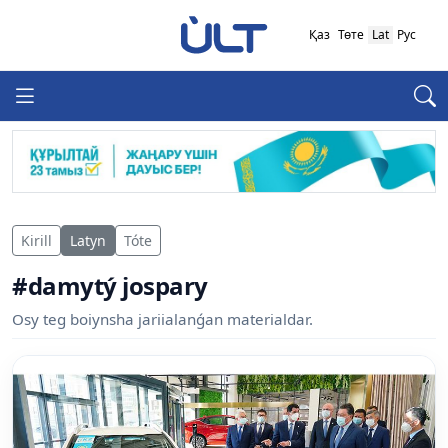
Қаз
Төте
Lat
Рус
Kirill
Latyn
Tóte
#damytý jospary
Osy teg boiynsha jariialanǵan materialdar.