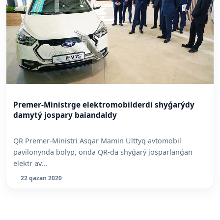
Premer-Ministrge elektromobilderdi shyǵarýdy
damytý jospary baiandaldy
QR Premer-Ministri Asqar Mamin Ulttyq avtomobil
pavilonynda bolyp, onda QR-da shyǵarý josparlanǵan
elektr av...
22 qazan 2020