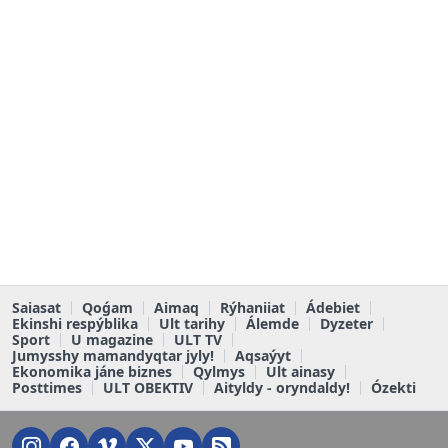
Saiasat
Qoǵam
Aimaq
Rýhaniiat
Ádebiet
Ekinshi respýblika
Ult tarihy
Álemde
Dyzeter
Sport
U magazine
ULT TV
Jumysshy mamandyqtar jyly!
Aqsaýyt
Ekonomika jáne biznes
Qylmys
Ult ainasy
Posttimes
ULT OBEKTIV
Aityldy - oryndaldy!
Ózekti