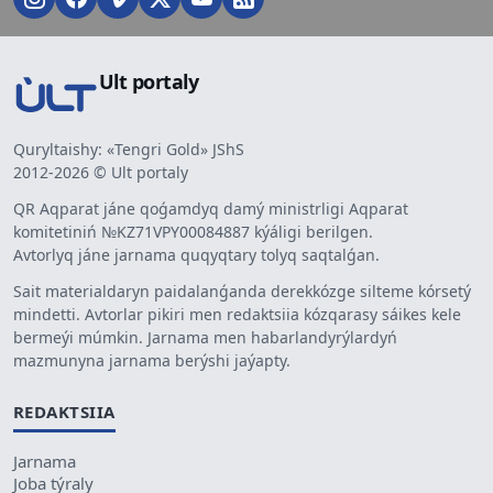
Ult portaly
Quryltaishy: «Tengri Gold» JShS
2012-2026 © Ult portaly
QR Aqparat jáne qoǵamdyq damý ministrligi Aqparat
komitetiniń №KZ71VPY00084887 kýáligi berilgen.
Avtorlyq jáne jarnama quqyqtary tolyq saqtalǵan.
Sait materialdaryn paidalanǵanda derekkózge silteme kórsetý
mindetti. Avtorlar pikiri men redaktsiia kózqarasy sáikes kele
bermeýi múmkin. Jarnama men habarlandyrýlardyń
mazmunyna jarnama berýshi jaýapty.
REDAKTSIIA
Jarnama
Joba týraly