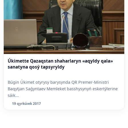
Úkimette Qazaqstan shaharlaryn «aqyldy qala»
sanatyna qosý tapsyryldy
Búgin Úkimet otyrysy barysynda QR Premer-Ministri
Baqytjan Saǵyntaev Memleket basshysynyń eskertýlerine
sáik...
19 qyrkúıek 2017