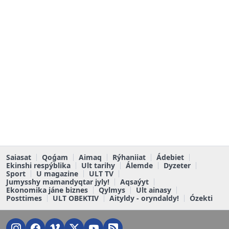
Saiasat
Qoǵam
Aimaq
Rýhaniiat
Ádebiet
Ekinshi respýblika
Ult tarihy
Álemde
Dyzeter
Sport
U magazine
ULT TV
Jumysshy mamandyqtar jyly!
Aqsaýyt
Ekonomika jáne biznes
Qylmys
Ult ainasy
Posttimes
ULT OBEKTIV
Aityldy - oryndaldy!
Ózekti