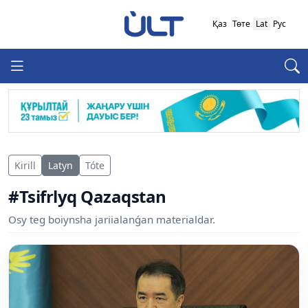
Қаз
Төте
Lat
Рус
Kirill
Latyn
Tóte
#Tsifrlyq Qazaqstan
Osy teg boiynsha jariialanǵan materialdar.