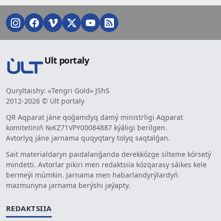
Ult portaly
Quryltaishy: «Tengri Gold» JShS
2012-2026 © Ult portaly
QR Aqparat jáne qoǵamdyq damý ministrligi Aqparat
komitetiniń №KZ71VPY00084887 kýáligi berilgen.
Avtorlyq jáne jarnama quqyqtary tolyq saqtalǵan.
Sait materialdaryn paidalanǵanda derekkózge silteme kórsetý
mindetti. Avtorlar pikiri men redaktsiia kózqarasy sáikes kele
bermeýi múmkin. Jarnama men habarlandyrýlardyń
mazmunyna jarnama berýshi jaýapty.
REDAKTSIIA