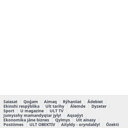
Saiasat
Qoǵam
Aimaq
Rýhaniiat
Ádebiet
Ekinshi respýblika
Ult tarihy
Álemde
Dyzeter
Sport
U magazine
ULT TV
Jumysshy mamandyqtar jyly!
Aqsaýyt
Ekonomika jáne biznes
Qylmys
Ult ainasy
Posttimes
ULT OBEKTIV
Aityldy - oryndaldy!
Ózekti