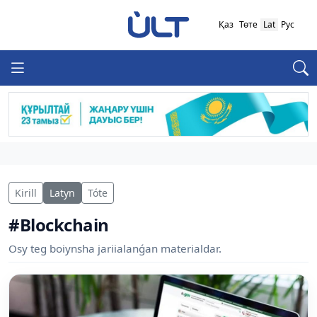
Қаз
Төте
Lat
Рус
Kirill
Latyn
Tóte
#Blockchain
Osy teg boiynsha jariialanǵan materialdar.