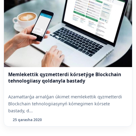
Memlekettik qyzmetterdi kórsetýge Blockchain
tehnologiiasy qoldanyla bastady
Azamattarǵa arnalǵan úkimet memlekettik qyzmetterdi
Blockchain tehnologiiasynyń kómegimen kórsete
bastady, d...
25 qarasha 2020