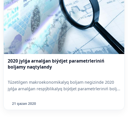
2020 jylǵa arnalǵan biýdjet parametrleriniń
boljamy naqtylandy
Túzetilgen makroekonomikalyq boljam negizinde 2020
jylǵa arnalǵan respýblikalyq biýdjet parametrleriniń bolj...
21 qazan 2020