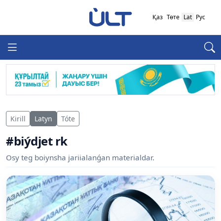
Қаз
Төте
Lat
Рус
Kirill
Latyn
Tóte
#biýdjet rk
Osy teg boiynsha jariialanǵan materialdar.