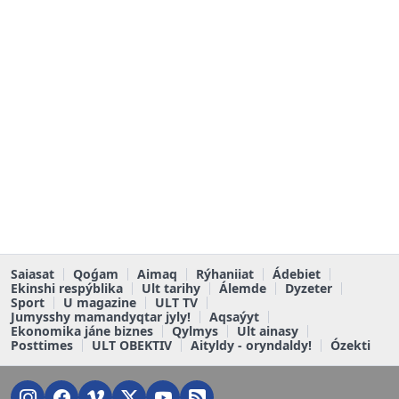
Saiasat
Qoǵam
Aimaq
Rýhaniiat
Ádebiet
Ekinshi respýblika
Ult tarihy
Álemde
Dyzeter
Sport
U magazine
ULT TV
Jumysshy mamandyqtar jyly!
Aqsaýyt
Ekonomika jáne biznes
Qylmys
Ult ainasy
Posttimes
ULT OBEKTIV
Aityldy - oryndaldy!
Ózekti