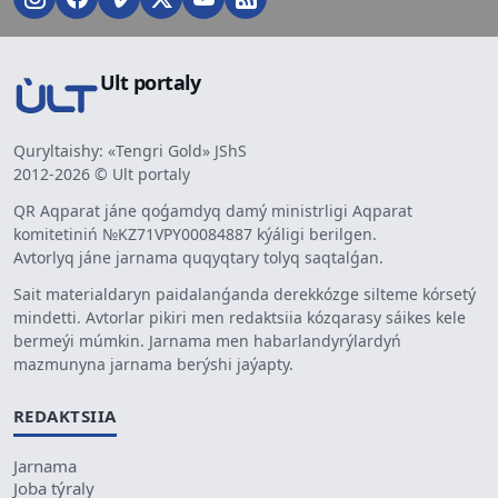
Ult portaly
Quryltaishy: «Tengri Gold» JShS
2012-2026 © Ult portaly
QR Aqparat jáne qoǵamdyq damý ministrligi Aqparat
komitetiniń №KZ71VPY00084887 kýáligi berilgen.
Avtorlyq jáne jarnama quqyqtary tolyq saqtalǵan.
Sait materialdaryn paidalanǵanda derekkózge silteme kórsetý
mindetti. Avtorlar pikiri men redaktsiia kózqarasy sáikes kele
bermeýi múmkin. Jarnama men habarlandyrýlardyń
mazmunyna jarnama berýshi jaýapty.
REDAKTSIIA
Jarnama
Joba týraly