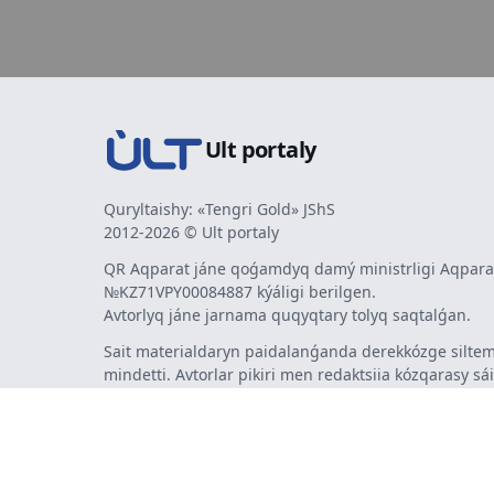
Ult portaly
Quryltaishy: «Tengri Gold» JShS
2012-2026 © Ult portaly
QR Aqparat jáne qoǵamdyq damý ministrligi Aqparat
№KZ71VPY00084887 kýáligi berilgen.
Avtorlyq jáne jarnama quqyqtary tolyq saqtalǵan.
Sait materialdaryn paidalanǵanda derekkózge siltem
mindetti. Avtorlar pikiri men redaktsiia kózqarasy sá
bermeýi múmkin. Jarnama men habarlandyrýlardy
jarnama berýshi jaýapty.