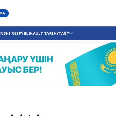
АМА
INSHI RESPÝBLIKA
ULT TARIHY
TAǴY