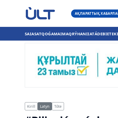
АҚПАРАТТЫҚ ХАБАРЛ
SAIASAT
QOǴAM
AIMAQ
RÝHANIIAT
ÁDEBIET
EK
Kirill
Latyn
Tóte