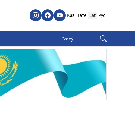
Қаз
Төте
Lat
Рус