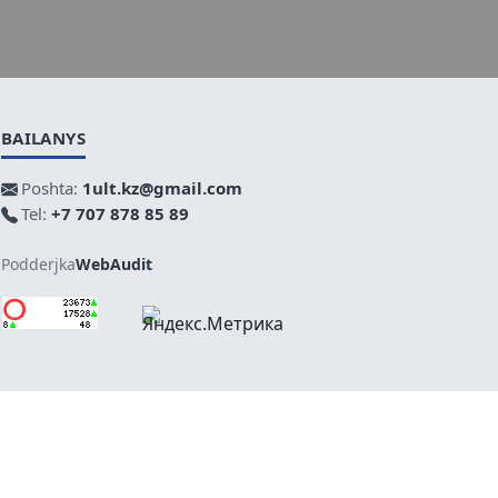
BAILANYS
Poshta:
1ult.kz@gmail.com
Tel:
+7 707 878 85 89
Podderjka
WebAudit