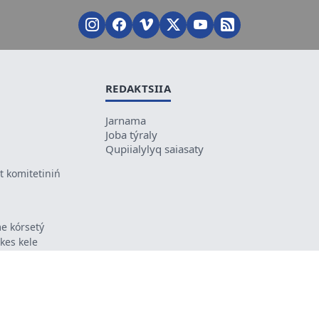
REDAKTSIIA
Jarnama
Joba týraly
Qupiialylyq saiasaty
 komitetiniń
e kórsetý
ikes kele
ń mazmunyna