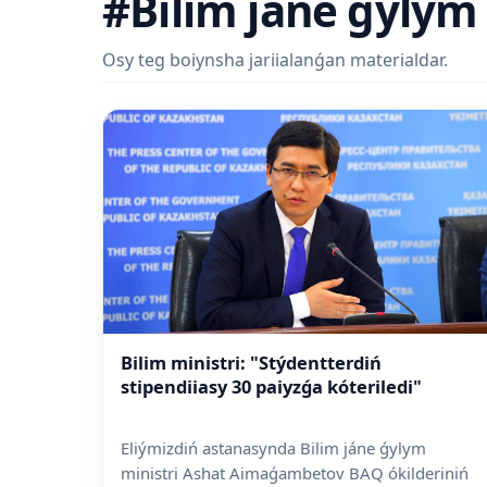
#Bilim jáne ǵylym 
Osy teg boiynsha jariialanǵan materialdar.
Bilim ministri: "Stýdentterdiń
stipendiiasy 30 paiyzǵa kóteriledi"
Eliýmizdiń astanasynda Bilim jáne ǵylym
ministri Ashat Aimaǵambetov BAQ ókilderiniń