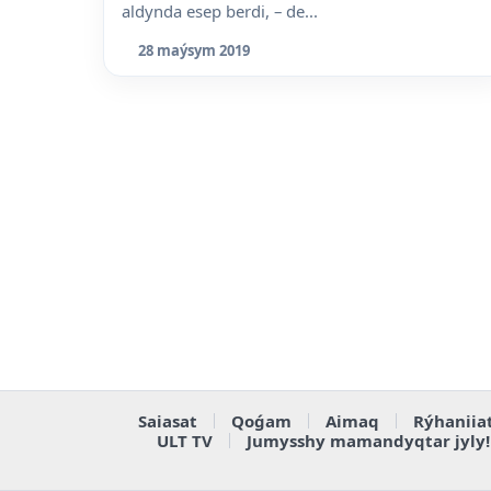
aldynda esep berdi, – de...
28 maýsym 2019
Saiasat
Qoǵam
Aimaq
Rýhaniia
ULT TV
Jumysshy mamandyqtar jyly!