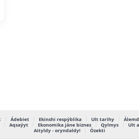
t
Ádebiet
Ekinshi respýblika
Ult tarihy
Álemd
Aqsaýyt
Ekonomika jáne biznes
Qylmys
Ult 
Aityldy - oryndaldy!
Ózekti