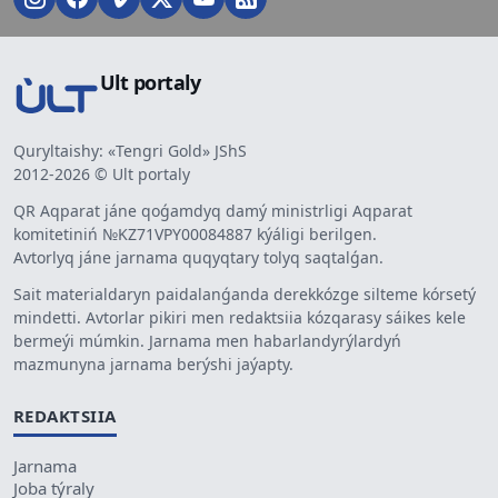
Ult portaly
Quryltaishy: «Tengri Gold» JShS
2012-2026 © Ult portaly
QR Aqparat jáne qoǵamdyq damý ministrligi Aqparat
komitetiniń №KZ71VPY00084887 kýáligi berilgen.
Avtorlyq jáne jarnama quqyqtary tolyq saqtalǵan.
Sait materialdaryn paidalanǵanda derekkózge silteme kórsetý
mindetti. Avtorlar pikiri men redaktsiia kózqarasy sáikes kele
bermeýi múmkin. Jarnama men habarlandyrýlardyń
mazmunyna jarnama berýshi jaýapty.
REDAKTSIIA
Jarnama
Joba týraly