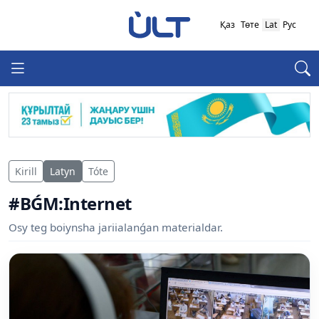
Қаз
Төте
Lat
Рус
Kirill
Latyn
Tóte
#BǴM:Internet
Osy teg boiynsha jariialanǵan materialdar.