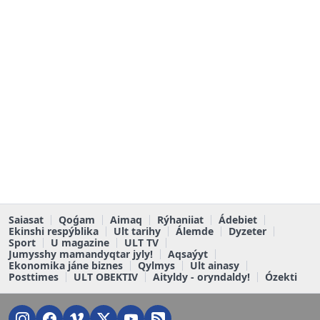
Saiasat
Qoǵam
Aimaq
Rýhaniiat
Ádebiet
Ekinshi respýblika
Ult tarihy
Álemde
Dyzeter
Sport
U magazine
ULT TV
Jumysshy mamandyqtar jyly!
Aqsaýyt
Ekonomika jáne biznes
Qylmys
Ult ainasy
Posttimes
ULT OBEKTIV
Aityldy - oryndaldy!
Ózekti