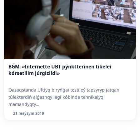
BǴM: «Internette UBT pýnktterinen tikelei
kórsetilim júrgizildi»
Qazaqstanda Ulttyq biryńǵai testileý tapsyryp jatqan
túlekterdiń alǵashqy legi kóbinde tehnikalyq
mamandyqty...
21 maýsym 2019