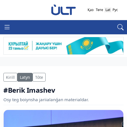
Қаз
Төте
Lat
Рус
Kirill
Latyn
Tóte
#Berik Imashev
Osy teg boiynsha jariialanǵan materialdar.