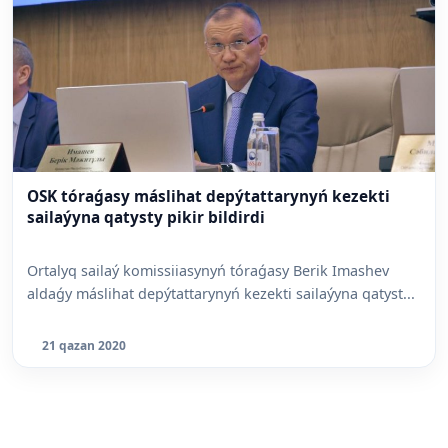
OSK tóraǵasy máslihat depýtattarynyń kezekti
sailaýyna qatysty pikir bildirdi
Ortalyq sailaý komissiiasynyń tóraǵasy Berik Imashev
aldaǵy máslihat depýtattarynyń kezekti sailaýyna qatyst...
21 qazan 2020