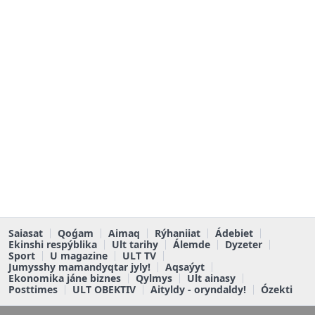
Saiasat
Qoǵam
Aimaq
Rýhaniiat
Ádebiet
Ekinshi respýblika
Ult tarihy
Álemde
Dyzeter
Sport
U magazine
ULT TV
Jumysshy mamandyqtar jyly!
Aqsaýyt
Ekonomika jáne biznes
Qylmys
Ult ainasy
Posttimes
ULT OBEKTIV
Aityldy - oryndaldy!
Ózekti