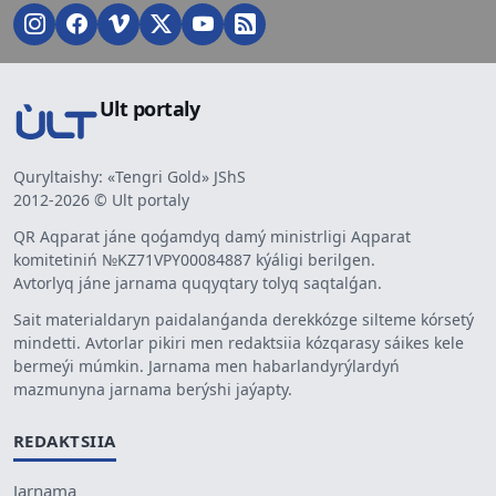
Ult portaly
Quryltaishy: «Tengri Gold» JShS
2012-2026 © Ult portaly
QR Aqparat jáne qoǵamdyq damý ministrligi Aqparat
komitetiniń №KZ71VPY00084887 kýáligi berilgen.
Avtorlyq jáne jarnama quqyqtary tolyq saqtalǵan.
Sait materialdaryn paidalanǵanda derekkózge silteme kórsetý
mindetti. Avtorlar pikiri men redaktsiia kózqarasy sáikes kele
bermeýi múmkin. Jarnama men habarlandyrýlardyń
mazmunyna jarnama berýshi jaýapty.
REDAKTSIIA
Jarnama