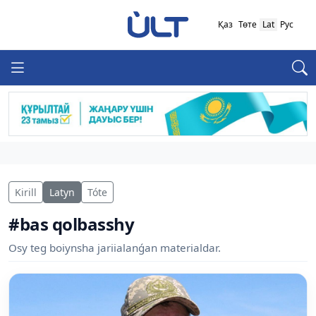
Қаз
Төте
Lat
Рус
Kirill
Latyn
Tóte
#bas qolbasshy
Osy teg boiynsha jariialanǵan materialdar.