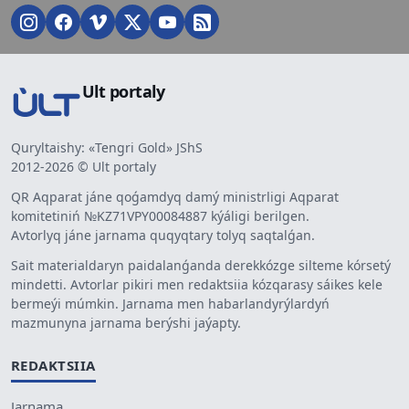
Ult portaly
Quryltaishy: «Tengri Gold» JShS
2012-2026 © Ult portaly
QR Aqparat jáne qoǵamdyq damý ministrligi Aqparat
komitetiniń №KZ71VPY00084887 kýáligi berilgen.
Avtorlyq jáne jarnama quqyqtary tolyq saqtalǵan.
Sait materialdaryn paidalanǵanda derekkózge silteme kórsetý
mindetti. Avtorlar pikiri men redaktsiia kózqarasy sáikes kele
bermeýi múmkin. Jarnama men habarlandyrýlardyń
mazmunyna jarnama berýshi jaýapty.
REDAKTSIIA
Jarnama