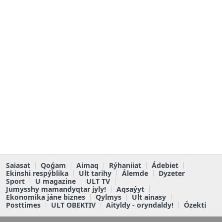
Saiasat
Qoǵam
Aimaq
Rýhaniiat
Ádebiet
Ekinshi respýblika
Ult tarihy
Álemde
Dyzeter
Sport
U magazine
ULT TV
Jumysshy mamandyqtar jyly!
Aqsaýyt
Ekonomika jáne biznes
Qylmys
Ult ainasy
Posttimes
ULT OBEKTIV
Aityldy - oryndaldy!
Ózekti