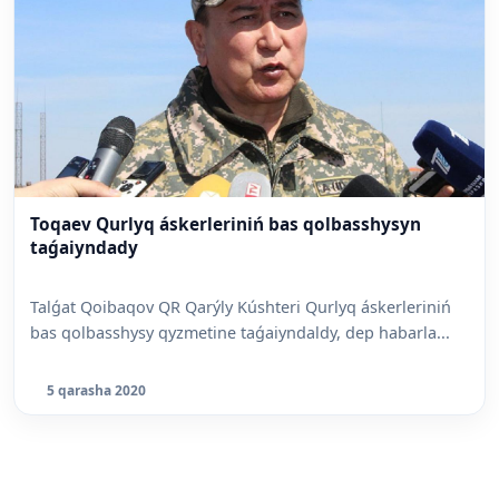
Toqaev Qurlyq áskerleriniń bas qolbasshysyn
taǵaiyndady
Talǵat Qoibaqov QR Qarýly Kúshteri Qurlyq áskerleriniń
bas qolbasshysy qyzmetine taǵaiyndaldy, dep habarla...
5 qarasha 2020