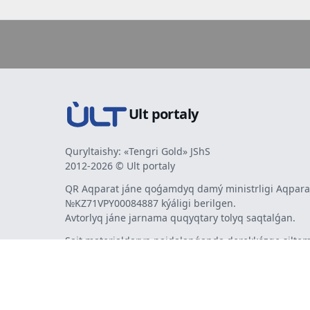
Ult portaly
Quryltaishy: «Tengri Gold» JShS
2012-2026 © Ult portaly
QR Aqparat jáne qoǵamdyq damý ministrligi Aqparat
№KZ71VPY00084887 kýáligi berilgen.
Avtorlyq jáne jarnama quqyqtary tolyq saqtalǵan.
Sait materialdaryn paidalanǵanda derekkózge siltem
mindetti. Avtorlar pikiri men redaktsiia kózqarasy sá
bermeýi múmkin. Jarnama men habarlandyrýlardy
jarnama berýshi jaýapty.