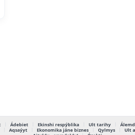
t
Ádebiet
Ekinshi respýblika
Ult tarihy
Álemd
Aqsaýyt
Ekonomika jáne biznes
Qylmys
Ult 