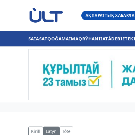
АҚПАРАТТЫҚ ХАБАРЛ
SAIASAT
QOǴAM
AIMAQ
RÝHANIIAT
ÁDEBIET
EK
Kirill
Latyn
Tóte