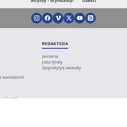
Aityldy - oryndaldy!
Ózekti
REDAKTSIIA
Jarnama
Joba týraly
Qupiialylyq saiasaty
 komitetiniń
e kórsetý
ikes kele
ń mazmunyna