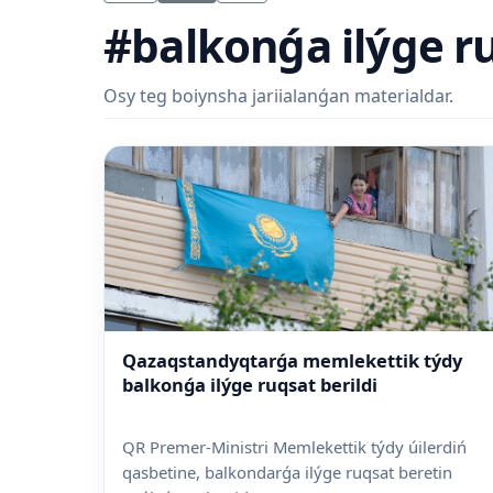
#balkonǵa ilýge ru
Osy teg boiynsha jariialanǵan materialdar.
Qazaqstandyqtarǵa memlekettik týdy
balkonǵa ilýge ruqsat berildi
QR Premer-Ministri Memlekettik týdy úilerdiń
qasbetine, balkondarǵa ilýge ruqsat beretin