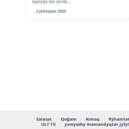
qaýlyǵa qol qoidy...
3 jeltoqsan 2020
Saiasat
Qoǵam
Aimaq
Rýhaniia
ULT TV
Jumysshy mamandyqtar jyly!