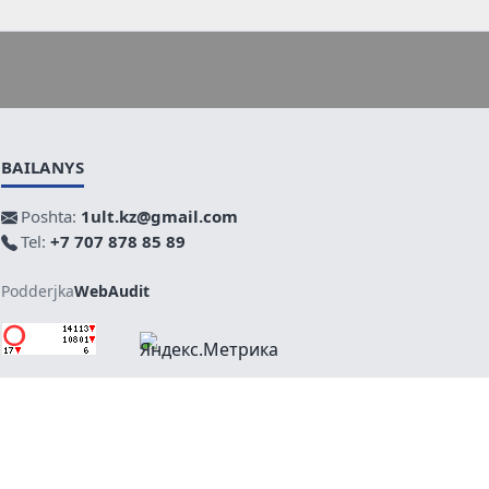
BAILANYS
Poshta:
1ult.kz@gmail.com
Tel:
+7 707 878 85 89
Podderjka
WebAudit