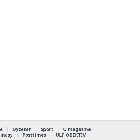
e
Dyzeter
Sport
U magazine
ainasy
Posttimes
ULT OBEKTIV