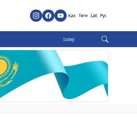
Қаз
Төте
Lat
Рус