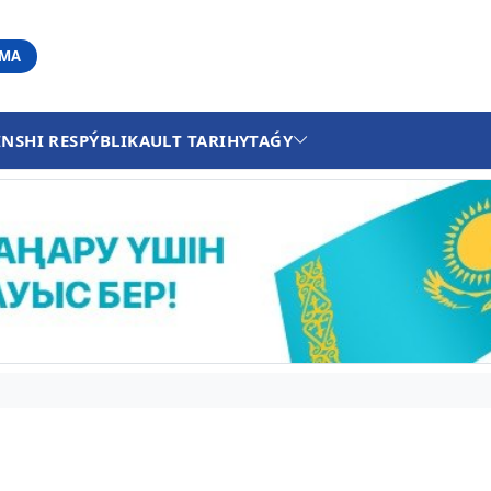
АМА
INSHI RESPÝBLIKA
ULT TARIHY
TAǴY