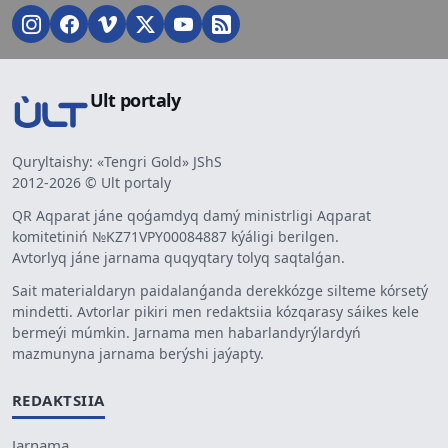
Ult portaly
Quryltaishy: «Tengri Gold» JShS
2012-2026 © Ult portaly
QR Aqparat jáne qoǵamdyq damý ministrligi Aqparat
komitetiniń №KZ71VPY00084887 kýáligi berilgen.
Avtorlyq jáne jarnama quqyqtary tolyq saqtalǵan.
Sait materialdaryn paidalanǵanda derekkózge silteme kórsetý
mindetti. Avtorlar pikiri men redaktsiia kózqarasy sáikes kele
bermeýi múmkin. Jarnama men habarlandyrýlardyń
mazmunyna jarnama berýshi jaýapty.
REDAKTSIIA
Jarnama