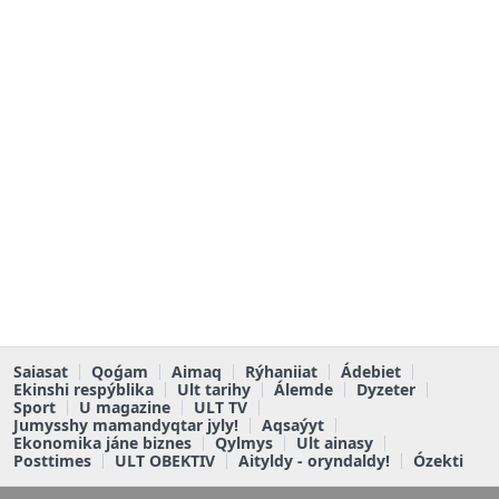
Saiasat
Qoǵam
Aimaq
Rýhaniiat
Ádebiet
Ekinshi respýblika
Ult tarihy
Álemde
Dyzeter
Sport
U magazine
ULT TV
Jumysshy mamandyqtar jyly!
Aqsaýyt
Ekonomika jáne biznes
Qylmys
Ult ainasy
Posttimes
ULT OBEKTIV
Aityldy - oryndaldy!
Ózekti