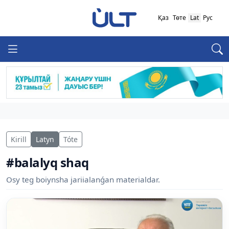
Қаз
Төте
Lat
Рус
Kirill
Latyn
Tóte
#balalyq shaq
Osy teg boiynsha jariialanǵan materialdar.