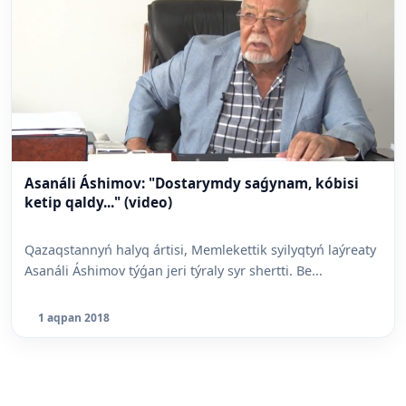
Asanáli Áshimov: "Dostarymdy saǵynam, kóbisi
ketip qaldy..." (video)
Qazaqstannyń halyq ártisi, Memlekettik syilyqtyń laýreaty
Asanáli Áshimov týǵan jeri týraly syr shertti. Be...
1 aqpan 2018