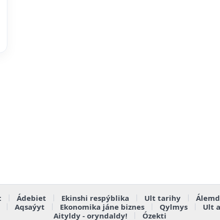
t
Ádebiet
Ekinshi respýblika
Ult tarihy
Álemd
Aqsaýyt
Ekonomika jáne biznes
Qylmys
Ult 
Aityldy - oryndaldy!
Ózekti