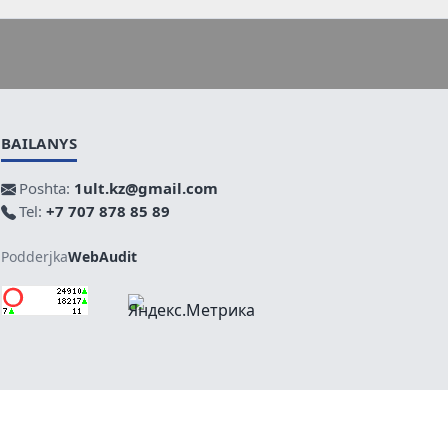
BAILANYS
Poshta:
1ult.kz@gmail.com
Tel:
+7 707 878 85 89
Podderjka
WebAudit