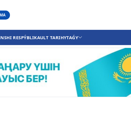
АМА
INSHI RESPÝBLIKA
ULT TARIHY
TAǴY