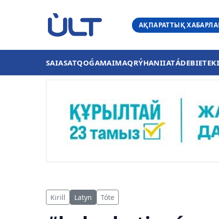
АҚПАРАТТЫҚ ХАБАРЛ
SAIASAT
QOǴAM
AIMAQ
RÝHANIIAT
ÁDEBIET
EK
Kirill
Latyn
Tóte