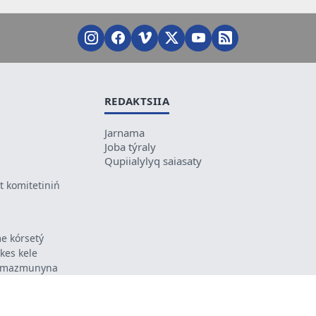
REDAKTSIIA
Jarnama
Joba týraly
Qupiialylyq saiasaty
 komitetiniń
e kórsetý
ikes kele
ń mazmunyna