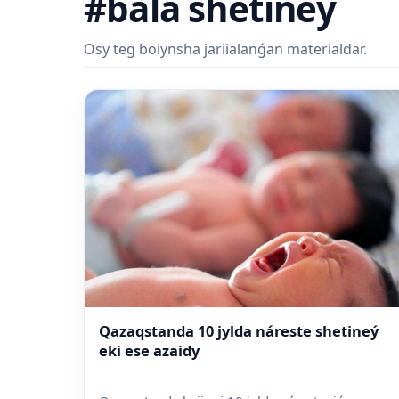
#bala shetineý
Osy teg boiynsha jariialanǵan materialdar.
Qazaqstanda 10 jylda náreste shetineý
eki ese azaidy