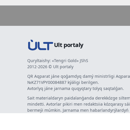
Ult portaly
Quryltaishy: «Tengri Gold» JShS
2012-2026 © Ult portaly
QR Aqparat jáne qoǵamdyq damý ministrligi Aqparat
№KZ71VPY00084887 kýáligi berilgen.
Avtorlyq jáne jarnama quqyqtary tolyq saqtalǵan.
Sait materialdaryn paidalanǵanda derekkózge siltem
mindetti. Avtorlar pikiri men redaktsiia kózqarasy sá
bermeýi múmkin. Jarnama men habarlandyrýlardy
jarnama berýshi jaýapty.