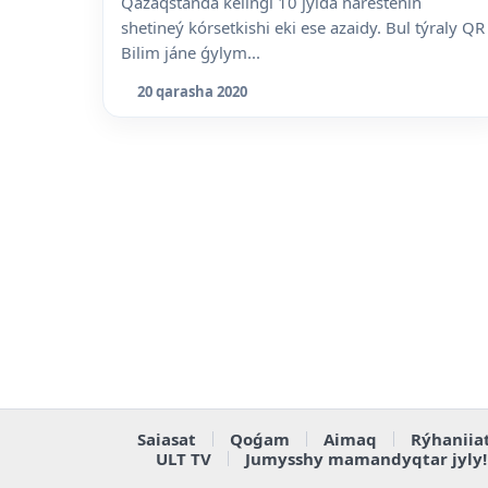
Qazaqstanda keiingi 10 jylda náresteniń
shetineý kórsetkishi eki ese azaidy. Bul týraly QR
Bilim jáne ǵylym...
20 qarasha 2020
Saiasat
Qoǵam
Aimaq
Rýhaniia
ULT TV
Jumysshy mamandyqtar jyly!