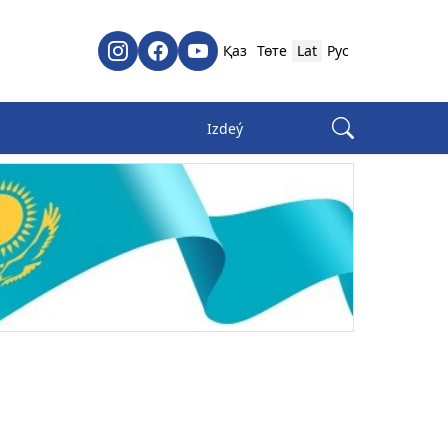
Қаз
Төте
Lat
Рус