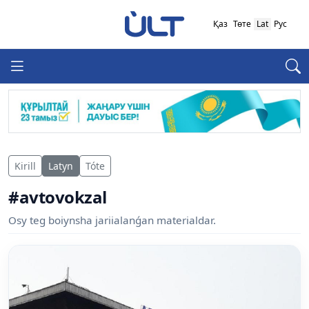
Қаз
Төте
Lat
Рус
Kirill
Latyn
Tóte
#avtovokzal
Osy teg boiynsha jariialanǵan materialdar.