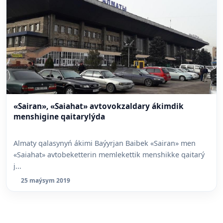
«Sairan», «Saiahat» avtovokzaldary ákimdik
menshigine qaitarylýda
Almaty qalasynyń ákimi Baýyrjan Baibek «Sairan» men
«Saiahat» avtobeketterin memlekettik menshikke qaitarý
j...
25 maýsym 2019