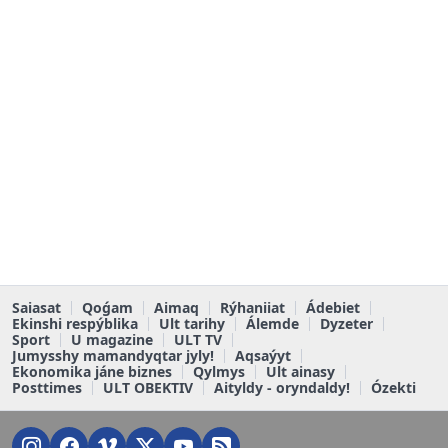
Saiasat
Qoǵam
Aimaq
Rýhaniiat
Ádebiet
Ekinshi respýblika
Ult tarihy
Álemde
Dyzeter
Sport
U magazine
ULT TV
Jumysshy mamandyqtar jyly!
Aqsaýyt
Ekonomika jáne biznes
Qylmys
Ult ainasy
Posttimes
ULT OBEKTIV
Aityldy - oryndaldy!
Ózekti