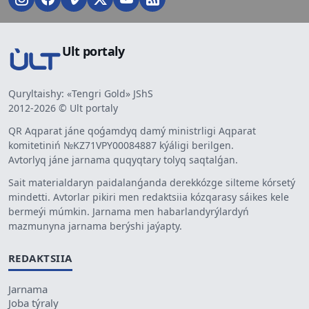
Ult portaly
Quryltaishy: «Tengri Gold» JShS
2012-2026 © Ult portaly
QR Aqparat jáne qoǵamdyq damý ministrligi Aqparat
komitetiniń №KZ71VPY00084887 kýáligi berilgen.
Avtorlyq jáne jarnama quqyqtary tolyq saqtalǵan.
Sait materialdaryn paidalanǵanda derekkózge silteme kórsetý
mindetti. Avtorlar pikiri men redaktsiia kózqarasy sáikes kele
bermeýi múmkin. Jarnama men habarlandyrýlardyń
mazmunyna jarnama berýshi jaýapty.
REDAKTSIIA
Jarnama
Joba týraly