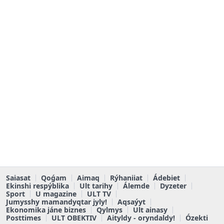
Saiasat
Qoǵam
Aimaq
Rýhaniiat
Ádebiet
Ekinshi respýblika
Ult tarihy
Álemde
Dyzeter
Sport
U magazine
ULT TV
Jumysshy mamandyqtar jyly!
Aqsaýyt
Ekonomika jáne biznes
Qylmys
Ult ainasy
Posttimes
ULT OBEKTIV
Aityldy - oryndaldy!
Ózekti