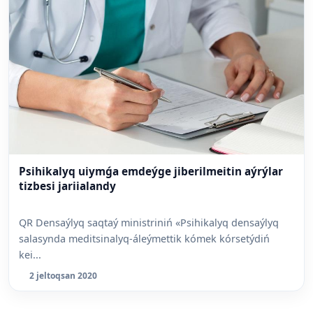
Psihikalyq uiymǵa emdeýge jiberilmeitin aýrýlar
tizbesi jariialandy
QR Densaýlyq saqtaý ministriniń «Psihikalyq densaýlyq
salasynda meditsinalyq-áleýmettik kómek kórsetýdiń
kei...
2 jeltoqsan 2020