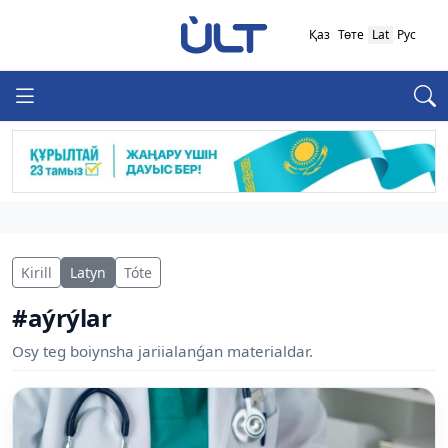
Қаз
Төте
Lat
Рус
Kirill
Latyn
Tóte
#aýrýlar
Osy teg boiynsha jariialanǵan materialdar.