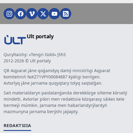
Ult portaly
Quryltaishy: «Tengri Gold» JShS
2012-2026 © Ult portaly
QR Aqparat jáne qoǵamdyq damý ministrligi Aqparat
komitetiniń №KZ71VPY00084887 kýáligi berilgen.
Avtorlyq jáne jarnama quqyqtary tolyq saqtalǵan.
Sait materialdaryn paidalanǵanda derekkózge silteme kórsetý
mindetti. Avtorlar pikiri men redaktsiia kózqarasy sáikes kele
bermeýi múmkin. Jarnama men habarlandyrýlardyń
mazmunyna jarnama berýshi jaýapty.
REDAKTSIIA