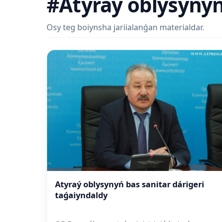
#Atyraý oblysynyń 
Osy teg boiynsha jariialanǵan materialdar.
Atyraý oblysynyń bas sanitar dárigeri
taǵaiyndaldy