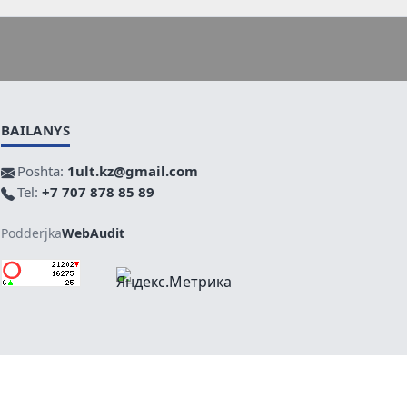
BAILANYS
Poshta:
1ult.kz@gmail.com
Tel:
+7 707 878 85 89
Podderjka
WebAudit