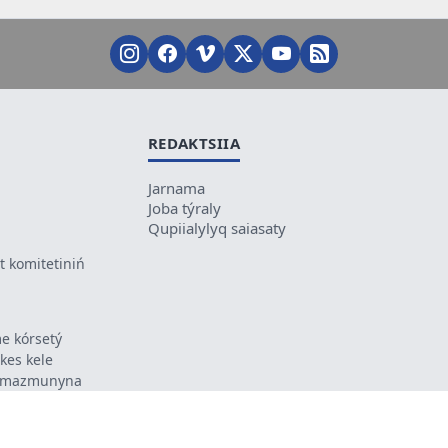
REDAKTSIIA
Jarnama
Joba týraly
Qupiialylyq saiasaty
 komitetiniń
e kórsetý
ikes kele
ń mazmunyna