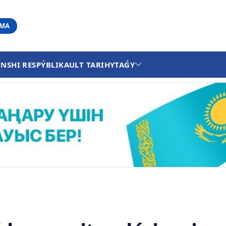
АМА
INSHI RESPÝBLIKA
ULT TARIHY
TAǴY