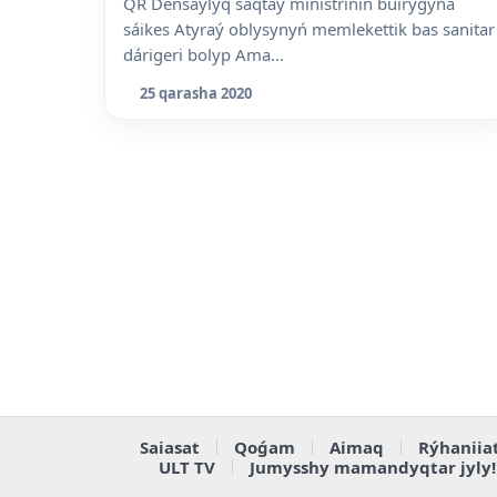
QR Densaýlyq saqtaý ministriniń buiryǵyna
sáikes Atyraý oblysynyń memlekettik bas sanitar
dárigeri bolyp Ama...
25 qarasha 2020
Saiasat
Qoǵam
Aimaq
Rýhaniia
ULT TV
Jumysshy mamandyqtar jyly!