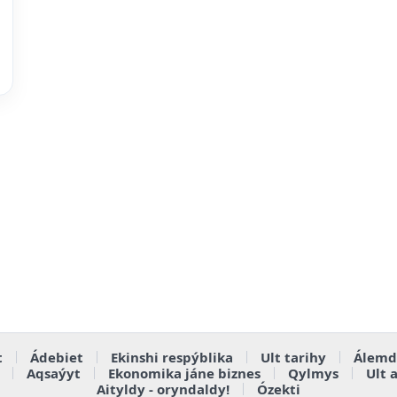
t
Ádebiet
Ekinshi respýblika
Ult tarihy
Álemd
Aqsaýyt
Ekonomika jáne biznes
Qylmys
Ult 
Aityldy - oryndaldy!
Ózekti