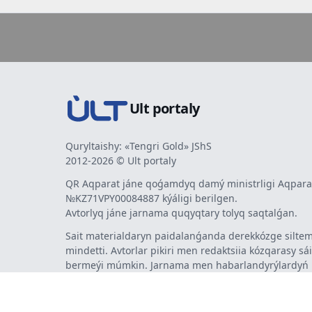
Ult portaly
Quryltaishy: «Tengri Gold» JShS
2012-2026 © Ult portaly
QR Aqparat jáne qoǵamdyq damý ministrligi Aqparat
№KZ71VPY00084887 kýáligi berilgen.
Avtorlyq jáne jarnama quqyqtary tolyq saqtalǵan.
Sait materialdaryn paidalanǵanda derekkózge siltem
mindetti. Avtorlar pikiri men redaktsiia kózqarasy sá
bermeýi múmkin. Jarnama men habarlandyrýlardy
jarnama berýshi jaýapty.