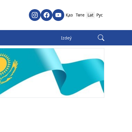
Қаз
Төте
Lat
Рус