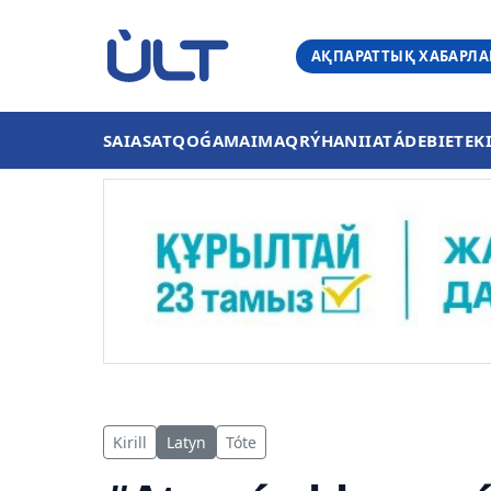
АҚПАРАТТЫҚ ХАБАРЛ
SAIASAT
QOǴAM
AIMAQ
RÝHANIIAT
ÁDEBIET
EK
Kirill
Latyn
Tóte