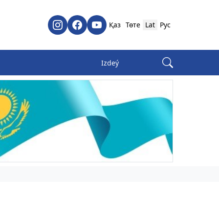
Қаз
Төте
Lat
Рус