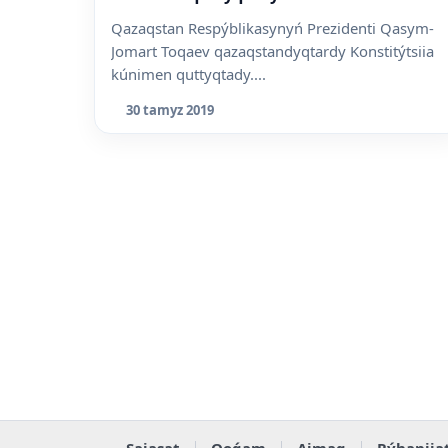
Qazaqstan Respýblikasynyń Prezidenti Qasym-
Jomart Toqaev qazaqstandyqtardy Konstitýtsiia
kúnimen quttyqtady....
30 tamyz 2019
Saiasat
Qoǵam
Aimaq
Rýhaniia