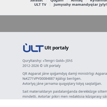
ULT TV
Jumysshy mamandyqtar jyly!
Ult portaly
Quryltaishy: «Tengri Gold» JShS
2012-2026 © Ult portaly
QR Aqparat jáne qoǵamdyq damý ministrligi Aqparat
№KZ71VPY00084887 kýáligi berilgen.
Avtorlyq jáne jarnama quqyqtary tolyq saqtalǵan.
Sait materialdaryn paidalanǵanda derekkózge siltem
mindetti. Avtorlar pikiri men redaktsiia kózqarasy sá
bermeýi múmkin. Jarnama men habarlandyrýlardy
jarnama berýshi jaýapty.