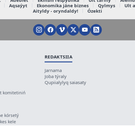
Aqsaýyt
Ekonomika jáne biznes
Qylmys
Ult 
Aityldy - oryndaldy!
Ózekti
REDAKTSIIA
Jarnama
Joba týraly
Qupiialylyq saiasaty
 komitetiniń
e kórsetý
ikes kele
ń mazmunyna