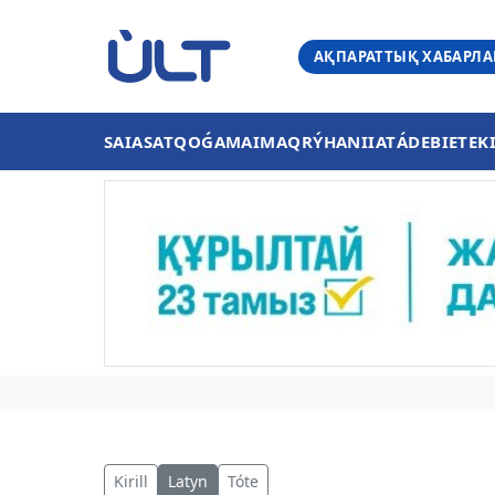
АҚПАРАТТЫҚ ХАБАРЛ
SAIASAT
QOǴAM
AIMAQ
RÝHANIIAT
ÁDEBIET
EK
Kirill
Latyn
Tóte