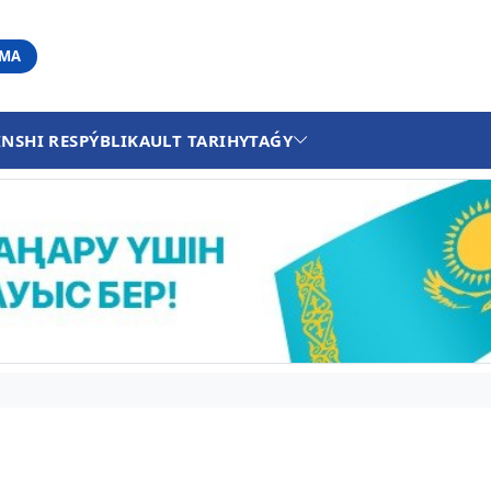
АМА
INSHI RESPÝBLIKA
ULT TARIHY
TAǴY