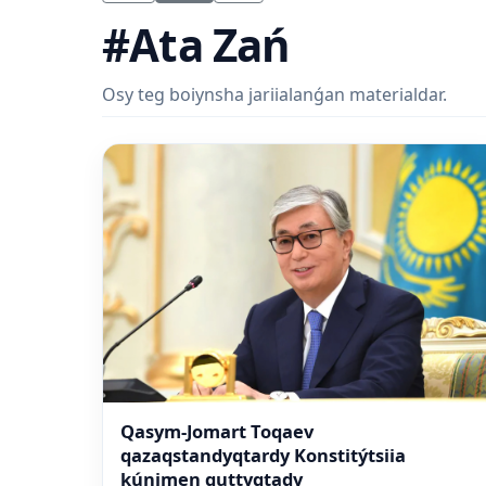
#Ata Zań
Osy teg boiynsha jariialanǵan materialdar.
Qasym-Jomart Toqaev
qazaqstandyqtardy Konstitýtsiia
kúnimen quttyqtady