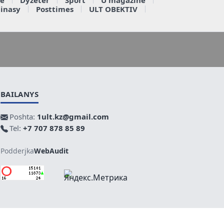
ainasy
Posttimes
ULT OBEKTIV
BAILANYS
Poshta:
1ult.kz@gmail.com
Tel:
+7 707 878 85 89
Podderjka
WebAudit