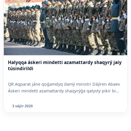
Halyqqa áskeri mindetti azamattardy shaqyrý jaiy
túsindirildi
QR Aqparat jáne qoǵamdyq damý ministri Dáýren Abaev
Áskeri mindetti azamattardy shaqyrýǵa qatysty pikir bi...
3 sáýir 2020