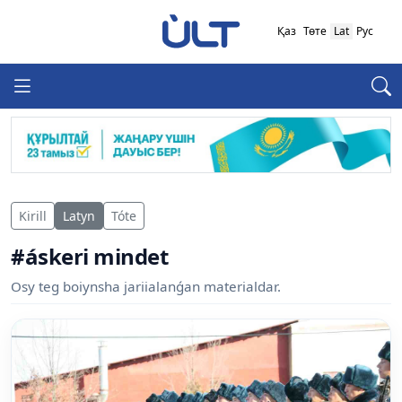
Қаз
Төте
Lat
Рус
Kirill
Latyn
Tóte
#áskeri mindet
Osy teg boiynsha jariialanǵan materialdar.