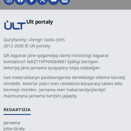
Ult portaly
Quryltaishy: «Tengri Gold» JShS
2012-2026 © Ult portaly
QR Aqparat jáne qoǵamdyq damý ministrligi Aqparat
komitetiniń №KZ71VPY00084887 kýáligi berilgen.
Avtorlyq jáne jarnama quqyqtary tolyq saqtalǵan.
Sait materialdaryn paidalanǵanda derekkózge silteme kórsetý
mindetti. Avtorlar pikiri men redaktsiia kózqarasy sáikes kele
bermeýi múmkin. Jarnama men habarlandyrýlardyń
mazmunyna jarnama berýshi jaýapty.
REDAKTSIIA
Jarnama
Joba týraly