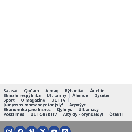
Saiasat
Qoǵam
Aimaq
Rýhaniiat
Ádebiet
Ekinshi respýblika
Ult tarihy
Álemde
Dyzeter
Sport
U magazine
ULT TV
Jumysshy mamandyqtar jyly!
Aqsaýyt
Ekonomika jáne biznes
Qylmys
Ult ainasy
Posttimes
ULT OBEKTIV
Aityldy - oryndaldy!
Ózekti