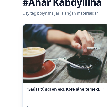
#Anar Kabdýllina
Osy teg boiynsha jariialanǵan materialdar.
"Saǵat túngi on eki. Kofe jáne temeki..."