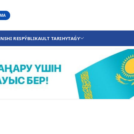
АМА
INSHI RESPÝBLIKA
ULT TARIHY
TAǴY