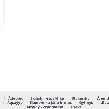
t
Ádebiet
Ekinshi respýblika
Ult tarihy
Álemd
Aqsaýyt
Ekonomika jáne biznes
Qylmys
Ult 
Aityldy - oryndaldy!
Ózekti