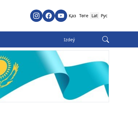
Қаз
Төте
Lat
Рус