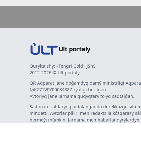
Ult portaly
Quryltaishy: «Tengri Gold» JShS
2012-2026 © Ult portaly
QR Aqparat jáne qoǵamdyq damý ministrligi Aqparat
№KZ71VPY00084887 kýáligi berilgen.
Avtorlyq jáne jarnama quqyqtary tolyq saqtalǵan.
Sait materialdaryn paidalanǵanda derekkózge siltem
mindetti. Avtorlar pikiri men redaktsiia kózqarasy sá
bermeýi múmkin. Jarnama men habarlandyrýlardy
jarnama berýshi jaýapty.