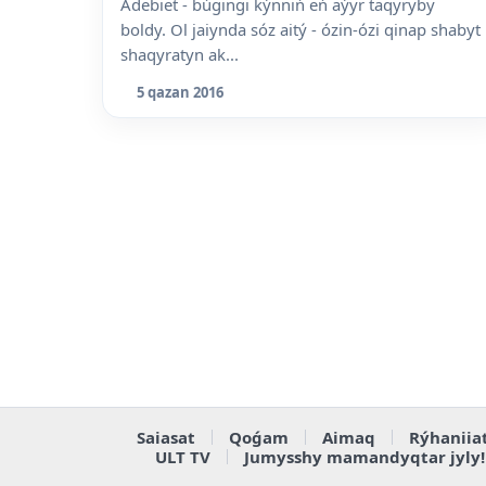
Ádebiet - búgingi kýnniń eń aýyr taqyryby
boldy. Ol jaiynda sóz aitý - ózin-ózi qinap shabyt
shaqyratyn ak...
5 qazan 2016
Saiasat
Qoǵam
Aimaq
Rýhaniia
ULT TV
Jumysshy mamandyqtar jyly!