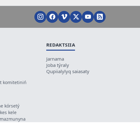
REDAKTSIIA
Jarnama
Joba týraly
Qupiialylyq saiasaty
 komitetiniń
e kórsetý
ikes kele
ń mazmunyna