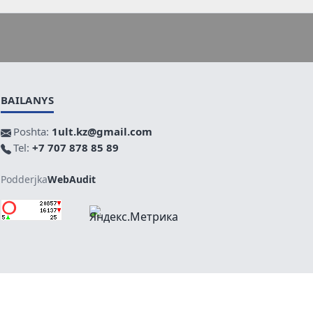
BAILANYS
Poshta:
1ult.kz@gmail.com
Tel:
+7 707 878 85 89
Podderjka
WebAudit