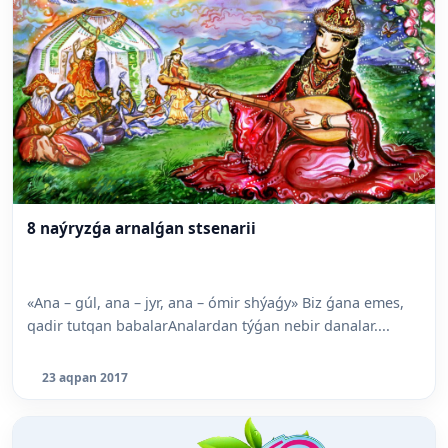
8 naýryzǵa arnalǵan stsenarii
«Ana – gúl, ana – jyr, ana – ómir shýaǵy» Biz ǵana emes,
qadir tutqan babalarAnalardan týǵan nebir danalar....
23 aqpan 2017