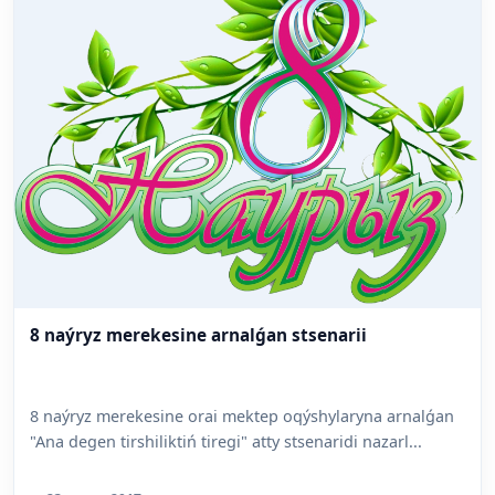
8 naýryz merekesine arnalǵan stsenarii
8 naýryz merekesine orai mektep oqýshylaryna arnalǵan
"Ana degen tirshiliktiń tiregi" atty stsenaridi nazarl...