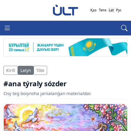
Қаз
Төте
Lat
Рус
Kirill
Latyn
Tóte
#ana týraly sózder
Osy teg boiynsha jariialanǵan materialdar.