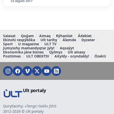
23 aqpan 2017
Saiasat
Qoǵam
Aimaq
Rýhaniiat
Ádebiet
Ekinshi respýblika
Ult tarihy
Álemde
Dyzeter
Sport
U magazine
ULT TV
Jumysshy mamandyqtar jyly!
Aqsaýyt
Ekonomika jáne biznes
Qylmys
Ult ainasy
Posttimes
ULT OBEKTIV
Aityldy - oryndaldy!
Ózekti
Ult portaly
Quryltaishy: «Tengri Gold» JShS
2012-2026 © Ult portaly