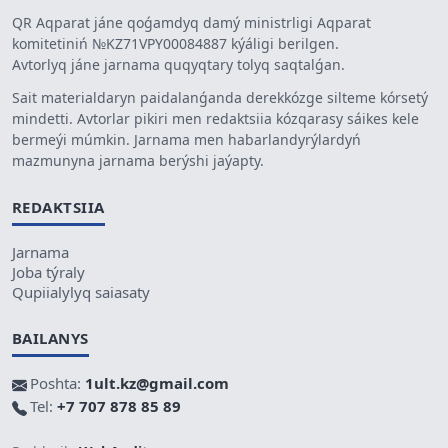
QR Aqparat jáne qoǵamdyq damý ministrligi Aqparat
komitetiniń №KZ71VPY00084887 kýáligi berilgen.
Avtorlyq jáne jarnama quqyqtary tolyq saqtalǵan.
Sait materialdaryn paidalanǵanda derekkózge silteme kórsetý
mindetti. Avtorlar pikiri men redaktsiia kózqarasy sáikes kele
bermeýi múmkin. Jarnama men habarlandyrýlardyń
mazmunyna jarnama berýshi jaýapty.
REDAKTSIIA
Jarnama
Joba týraly
Qupiialylyq saiasaty
BAILANYS
Poshta:
1ult.kz@gmail.com
Tel:
+7 707 878 85 89