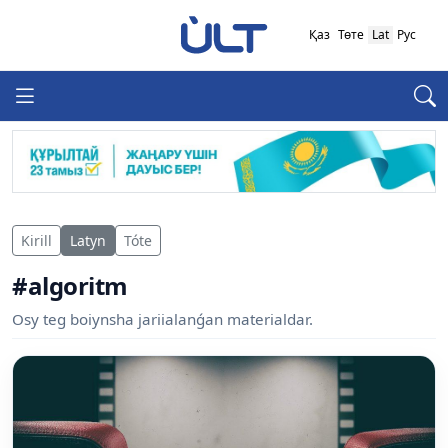
Қаз
Төте
Lat
Рус
Kirill
Latyn
Tóte
#algoritm
Osy teg boiynsha jariialanǵan materialdar.