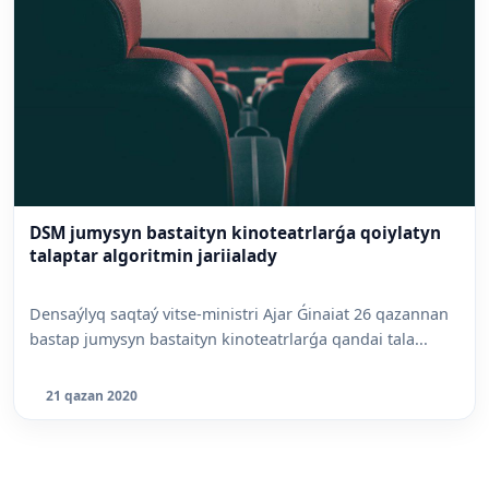
DSM jumysyn bastaityn kinoteatrlarǵa qoiylatyn
talaptar algoritmin jariialady
Densaýlyq saqtaý vitse-ministri Ajar Ǵinaiat 26 qazannan
bastap jumysyn bastaityn kinoteatrlarǵa qandai tala...
21 qazan 2020