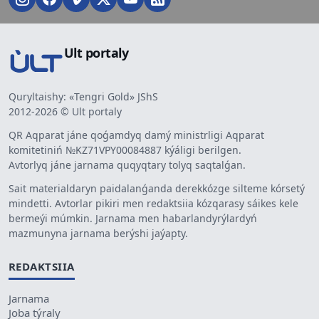
Ult portaly
Quryltaishy: «Tengri Gold» JShS
2012-2026 © Ult portaly
QR Aqparat jáne qoǵamdyq damý ministrligi Aqparat
komitetiniń №KZ71VPY00084887 kýáligi berilgen.
Avtorlyq jáne jarnama quqyqtary tolyq saqtalǵan.
Sait materialdaryn paidalanǵanda derekkózge silteme kórsetý
mindetti. Avtorlar pikiri men redaktsiia kózqarasy sáikes kele
bermeýi múmkin. Jarnama men habarlandyrýlardyń
mazmunyna jarnama berýshi jaýapty.
REDAKTSIIA
Jarnama
Joba týraly