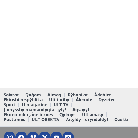
Saiasat
Qoǵam
Aimaq
Rýhaniiat
Ádebiet
Ekinshi respýblika
Ult tarihy
Álemde
Dyzeter
Sport
U magazine
ULT TV
Jumysshy mamandyqtar jyly!
Aqsaýyt
Ekonomika jáne biznes
Qylmys
Ult ainasy
Posttimes
ULT OBEKTIV
Aityldy - oryndaldy!
Ózekti