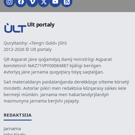
Ult portaly
Quryltaishy: «Tengri Gold» JShS
2012-2026 © Ult portaly
QR Aqparat jáne qoǵamdyq damý ministrligi Aqparat
komitetiniń №KZ71VPY00084887 kýáligi berilgen.
Avtorlyq jáne jarnama quqyqtary tolyq saqtalǵan.
Sait materialdaryn paidalanǵanda derekkózge silteme kórsetý
mindetti. Avtorlar pikiri men redaktsiia kózqarasy sáikes kele
bermeýi múmkin. Jarnama men habarlandyrýlardyń
mazmunyna jarnama berýshi jaýapty.
REDAKTSIIA
Jarnama
Joba týraly