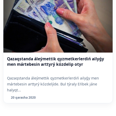
Qazaqstanda áleýmettik qyzmetkerlerdiń ailyǵy
men mártebesin arttyrý kózdelip otyr
Qazaqstanda áleýmettik qyzmetkerlerdiń ailyǵy men
mártebesin arttyrý kózdelýde. Bul týraly Eńbek jáne
halyqt...
20 qarasha 2020