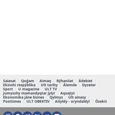
Saiasat
Qoǵam
Aimaq
Rýhaniiat
Ádebiet
Ekinshi respýblika
Ult tarihy
Álemde
Dyzeter
Sport
U magazine
ULT TV
Jumysshy mamandyqtar jyly!
Aqsaýyt
Ekonomika jáne biznes
Qylmys
Ult ainasy
Posttimes
ULT OBEKTIV
Aityldy - oryndaldy!
Ózekti