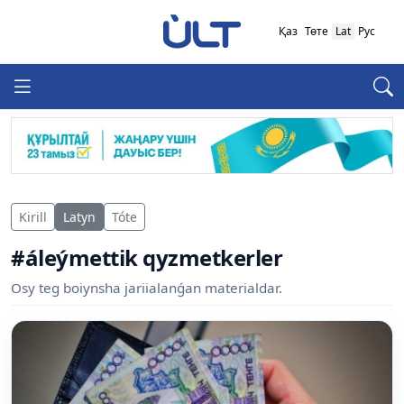
Қаз
Төте
Lat
Рус
Kirill
Latyn
Tóte
#áleýmettik qyzmetkerler
Osy teg boiynsha jariialanǵan materialdar.