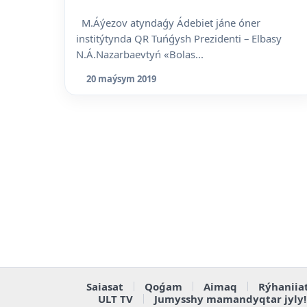
M.Áýezov atyndaǵy Ádebiet jáne óner
institýtynda QR Tuńǵysh Prezidenti – Elbasy
N.Á.Nazarbaevtyń «Bolas...
20 maýsym 2019
Saiasat
Qoǵam
Aimaq
Rýhaniia
ULT TV
Jumysshy mamandyqtar jyly!