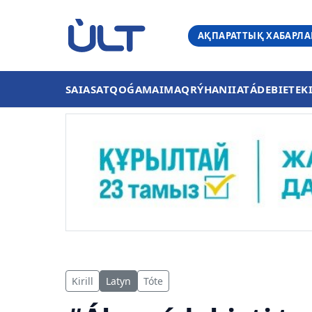
АҚПАРАТТЫҚ ХАБАРЛ
SAIASAT
QOǴAM
AIMAQ
RÝHANIIAT
ÁDEBIET
EK
Kirill
Latyn
Tóte