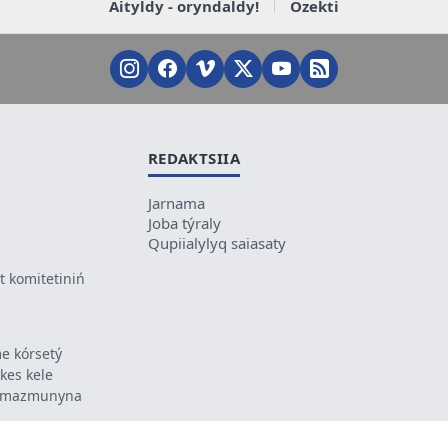
Aityldy - oryndaldy!
Ózekti
REDAKTSIIA
Jarnama
Joba týraly
Qupiialylyq saiasaty
 komitetiniń
e kórsetý
ikes kele
ń mazmunyna