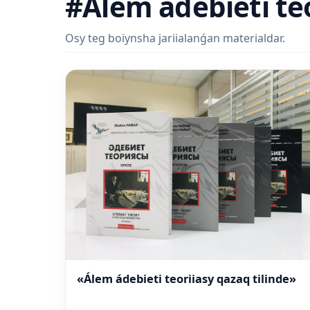
#Álem ádebieti te
Osy teg boiynsha jariialanǵan materialdar.
«Álem ádebieti teoriiasy qazaq tilinde»