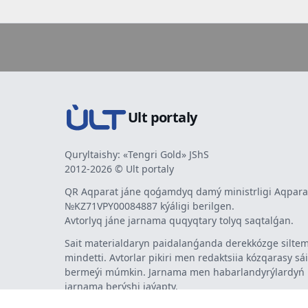
Ult portaly
Quryltaishy: «Tengri Gold» JShS
2012-2026 © Ult portaly
QR Aqparat jáne qoǵamdyq damý ministrligi Aqparat
№KZ71VPY00084887 kýáligi berilgen.
Avtorlyq jáne jarnama quqyqtary tolyq saqtalǵan.
Sait materialdaryn paidalanǵanda derekkózge siltem
mindetti. Avtorlar pikiri men redaktsiia kózqarasy sá
bermeýi múmkin. Jarnama men habarlandyrýlardy
jarnama berýshi jaýapty.