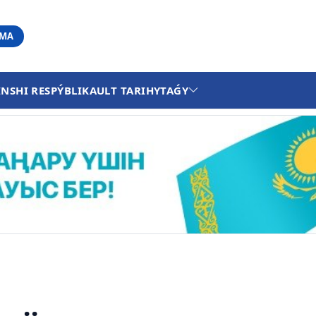
АМА
INSHI RESPÝBLIKA
ULT TARIHY
TAǴY