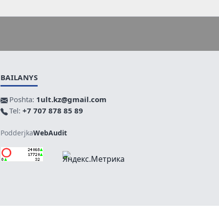
BAILANYS
Poshta:
1ult.kz@gmail.com
Tel:
+7 707 878 85 89
Podderjka
WebAudit