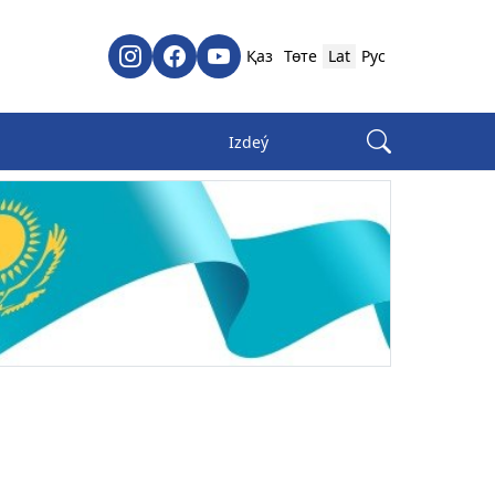
Қаз
Төте
Lat
Рус