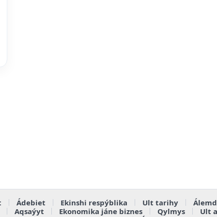
t
Ádebiet
Ekinshi respýblika
Ult tarihy
Álemd
Aqsaýyt
Ekonomika jáne biznes
Qylmys
Ult 