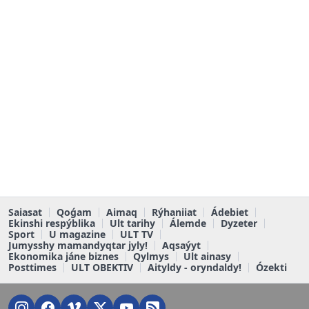
Saiasat
Qoǵam
Aimaq
Rýhaniiat
Ádebiet
Ekinshi respýblika
Ult tarihy
Álemde
Dyzeter
Sport
U magazine
ULT TV
Jumysshy mamandyqtar jyly!
Aqsaýyt
Ekonomika jáne biznes
Qylmys
Ult ainasy
Posttimes
ULT OBEKTIV
Aityldy - oryndaldy!
Ózekti