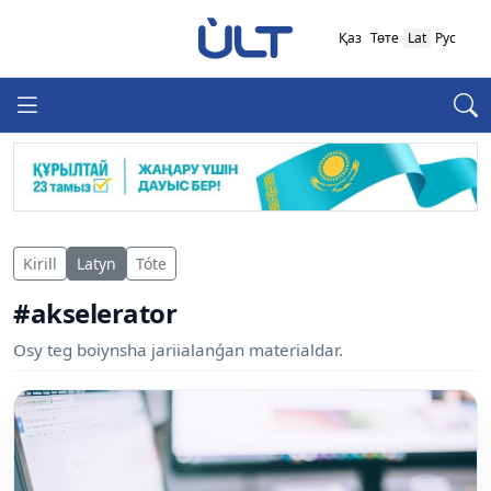
Қаз
Төте
Lat
Рус
Kirill
Latyn
Tóte
#akselerator
Osy teg boiynsha jariialanǵan materialdar.