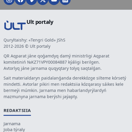
Ult portaly
Quryltaishy: «Tengri Gold» JShS
2012-2026 © Ult portaly
QR Aqparat jáne qoǵamdyq damý ministrligi Aqparat
komitetiniń №KZ71VPY00084887 kýáligi berilgen.
Avtorlyq jáne jarnama quqyqtary tolyq saqtalǵan.
Sait materialdaryn paidalanǵanda derekkózge silteme kórsetý
mindetti. Avtorlar pikiri men redaktsiia kózqarasy sáikes kele
bermeýi múmkin. Jarnama men habarlandyrýlardyń
mazmunyna jarnama berýshi jaýapty.
REDAKTSIIA
Jarnama
Joba týraly