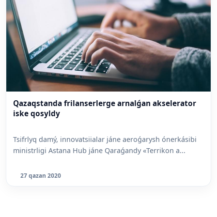
Qazaqstanda frilanserlerge arnalǵan akselerator
iske qosyldy
Tsifrlyq damý, innovatsiialar jáne aeroǵarysh ónerkásibi
ministrligi Astana Hub jáne Qaraǵandy «Terrikon a...
27 qazan 2020