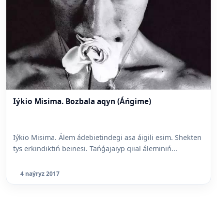
Iýkio Misima. Bozbala aqyn (Áńgime)
Iýkio Misima. Álem ádebietindegi asa áigili esim. Shekten
tys erkindiktiń beinesi. Tańǵajaiyp qiial áleminiń...
4 naýryz 2017