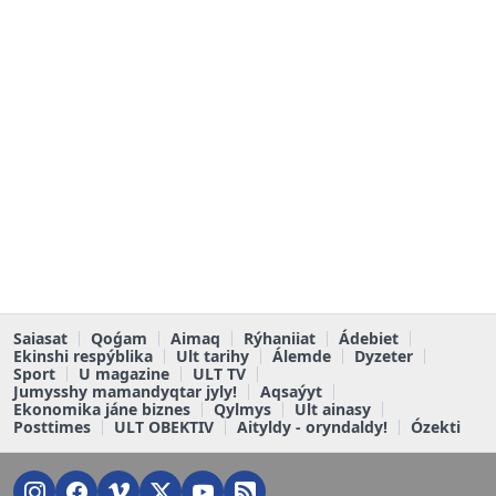
Saiasat
Qoǵam
Aimaq
Rýhaniiat
Ádebiet
Ekinshi respýblika
Ult tarihy
Álemde
Dyzeter
Sport
U magazine
ULT TV
Jumysshy mamandyqtar jyly!
Aqsaýyt
Ekonomika jáne biznes
Qylmys
Ult ainasy
Posttimes
ULT OBEKTIV
Aityldy - oryndaldy!
Ózekti