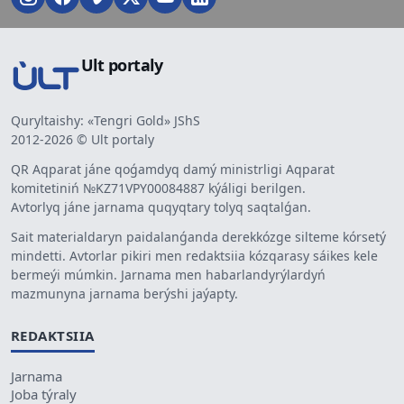
Ult portaly
Quryltaishy: «Tengri Gold» JShS
2012-2026 © Ult portaly
QR Aqparat jáne qoǵamdyq damý ministrligi Aqparat
komitetiniń №KZ71VPY00084887 kýáligi berilgen.
Avtorlyq jáne jarnama quqyqtary tolyq saqtalǵan.
Sait materialdaryn paidalanǵanda derekkózge silteme kórsetý
mindetti. Avtorlar pikiri men redaktsiia kózqarasy sáikes kele
bermeýi múmkin. Jarnama men habarlandyrýlardyń
mazmunyna jarnama berýshi jaýapty.
REDAKTSIIA
Jarnama
Joba týraly