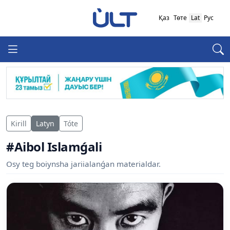
Қаз
Төте
Lat
Рус
Kirill
Latyn
Tóte
#Aibol Islamǵali
Osy teg boiynsha jariialanǵan materialdar.