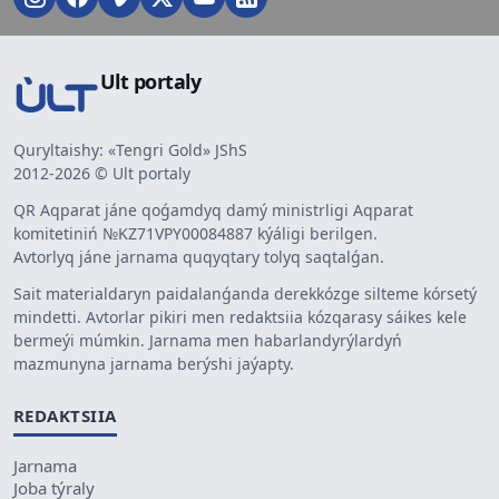
Ult portaly
Quryltaishy: «Tengri Gold» JShS
2012-2026 © Ult portaly
QR Aqparat jáne qoǵamdyq damý ministrligi Aqparat
komitetiniń №KZ71VPY00084887 kýáligi berilgen.
Avtorlyq jáne jarnama quqyqtary tolyq saqtalǵan.
Sait materialdaryn paidalanǵanda derekkózge silteme kórsetý
mindetti. Avtorlar pikiri men redaktsiia kózqarasy sáikes kele
bermeýi múmkin. Jarnama men habarlandyrýlardyń
mazmunyna jarnama berýshi jaýapty.
REDAKTSIIA
Jarnama
Joba týraly