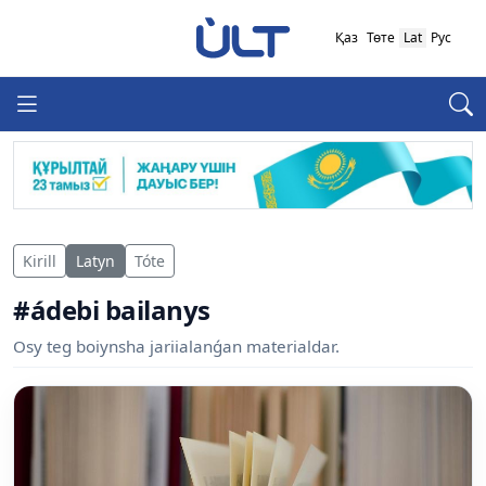
Қаз
Төте
Lat
Рус
Kirill
Latyn
Tóte
#ádebi bailanys
Osy teg boiynsha jariialanǵan materialdar.