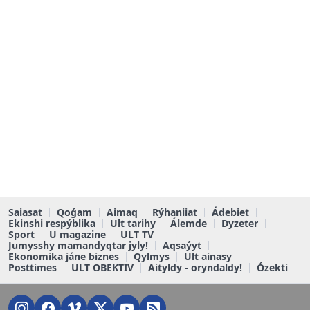
Saiasat
Qoǵam
Aimaq
Rýhaniiat
Ádebiet
Ekinshi respýblika
Ult tarihy
Álemde
Dyzeter
Sport
U magazine
ULT TV
Jumysshy mamandyqtar jyly!
Aqsaýyt
Ekonomika jáne biznes
Qylmys
Ult ainasy
Posttimes
ULT OBEKTIV
Aityldy - oryndaldy!
Ózekti