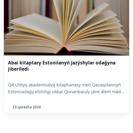
Abai kitaptary Estoniianyń Jazýshylar odaǵyna
jiberiledi
QR Ulttyq akademiialyq kitaphanasy men Qazaqstannyń
Estoniiadaǵy elshiligi «Abai Qunanbaiuly jáne álem mád...
23 qarasha 2020