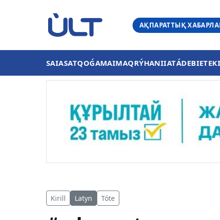
АҚПАРАТТЫҚ ХАБАРЛ
SAIASAT
QOǴAM
AIMAQ
RÝHANIIAT
ÁDEBIET
EK
Kirill
Latyn
Tóte