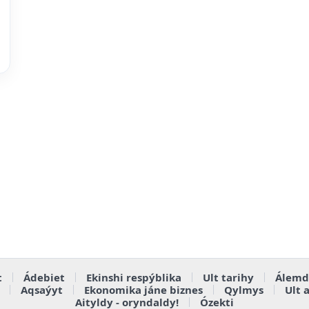
t
Ádebiet
Ekinshi respýblika
Ult tarihy
Álemd
Aqsaýyt
Ekonomika jáne biznes
Qylmys
Ult 
Aityldy - oryndaldy!
Ózekti