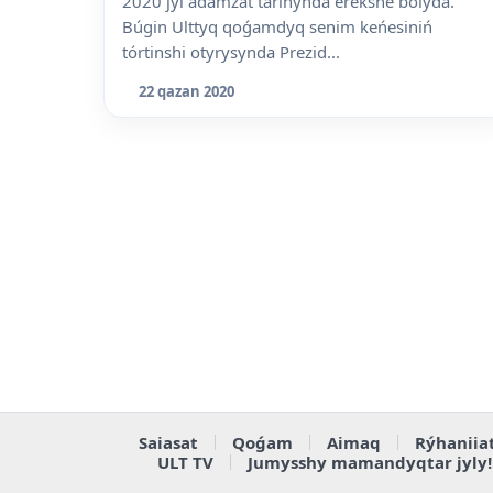
2020 jyl adamzat tarihynda erekshe bolýda.
Búgin Ulttyq qoǵamdyq senim keńesiniń
tórtinshi otyrysynda Prezid...
22 qazan 2020
Saiasat
Qoǵam
Aimaq
Rýhaniia
ULT TV
Jumysshy mamandyqtar jyly!