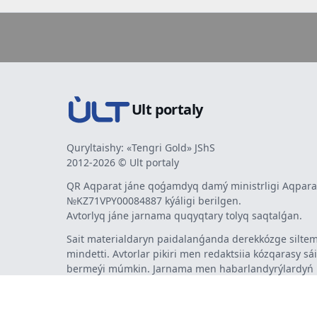
Ult portaly
Quryltaishy: «Tengri Gold» JShS
2012-2026 © Ult portaly
QR Aqparat jáne qoǵamdyq damý ministrligi Aqparat
№KZ71VPY00084887 kýáligi berilgen.
Avtorlyq jáne jarnama quqyqtary tolyq saqtalǵan.
Sait materialdaryn paidalanǵanda derekkózge siltem
mindetti. Avtorlar pikiri men redaktsiia kózqarasy sá
bermeýi múmkin. Jarnama men habarlandyrýlardy
jarnama berýshi jaýapty.