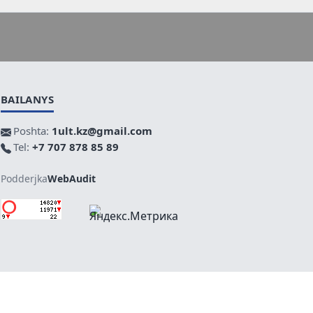
BAILANYS
Poshta:
1ult.kz@gmail.com
Tel:
+7 707 878 85 89
Podderjka
WebAudit