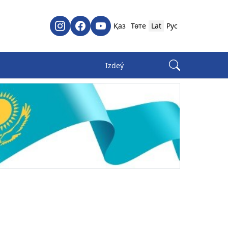
Қаз
Төте
Lat
Рус