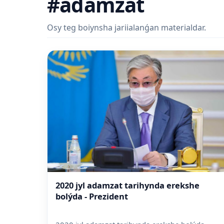
#adamzat
Osy teg boiynsha jariialanǵan materialdar.
2020 jyl adamzat tarihynda erekshe
bolýda - Prezident