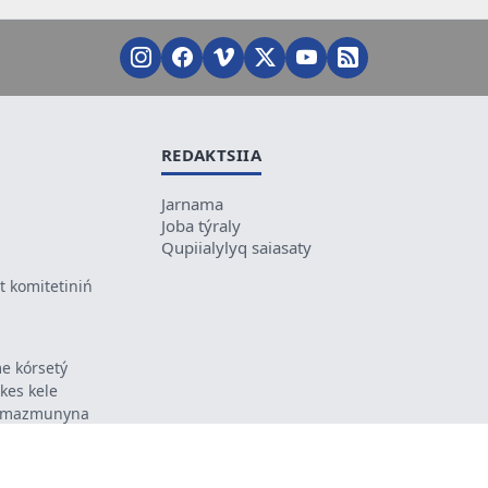
REDAKTSIIA
Jarnama
Joba týraly
Qupiialylyq saiasaty
 komitetiniń
e kórsetý
ikes kele
ń mazmunyna