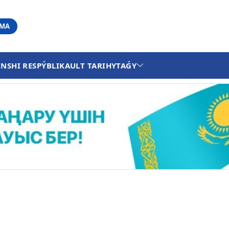
АМА
INSHI RESPÝBLIKA
ULT TARIHY
TAǴY