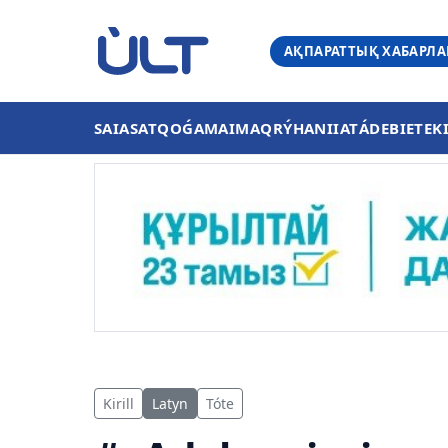
АҚПАРАТТЫҚ ХАБАРЛ
SAIASAT
QOǴAM
AIMAQ
RÝHANIIAT
ÁDEBIET
EK
Kirill
Latyn
Tóte