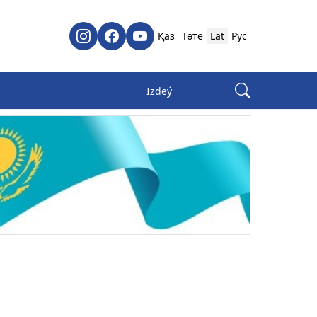
Қаз
Төте
Lat
Рус