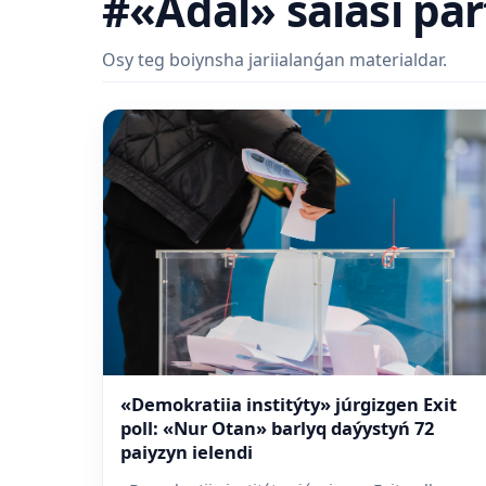
#«Adal» saiasi par
Osy teg boiynsha jariialanǵan materialdar.
«Demokratiia institýty» júrgizgen Exit
poll: «Nur Otan» barlyq daýystyń 72
paiyzyn ielendi