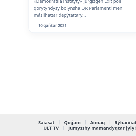
«Demokratiia institýty» júrgizgen Exit poll
qorytyndysy boiynsha QR Parlamenti men
máslihattar depýtattary...
10 qańtar 2021
Saiasat
Qoǵam
Aimaq
Rýhaniia
ULT TV
Jumysshy mamandyqtar jyly!