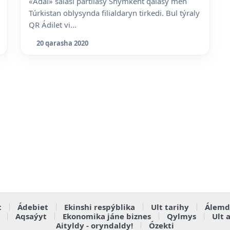
«Adal» saiasi partiiasy Shymkent qalasy men
Túrkistan oblysynda filialdaryn tirkedi. Bul týraly
QR Ádilet vi...
20 qarasha 2020
t
Ádebiet
Ekinshi respýblika
Ult tarihy
Álemd
Aqsaýyt
Ekonomika jáne biznes
Qylmys
Ult 
Aityldy - oryndaldy!
Ózekti