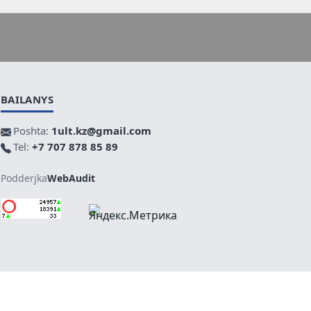
BAILANYS
Poshta:
1ult.kz@gmail.com
Tel:
+7 707 878 85 89
Podderjka
WebAudit