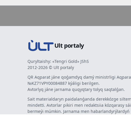
Ult portaly
Quryltaishy: «Tengri Gold» JShS
2012-2026 © Ult portaly
QR Aqparat jáne qoǵamdyq damý ministrligi Aqparat
№KZ71VPY00084887 kýáligi berilgen.
Avtorlyq jáne jarnama quqyqtary tolyq saqtalǵan.
Sait materialdaryn paidalanǵanda derekkózge siltem
mindetti. Avtorlar pikiri men redaktsiia kózqarasy sá
bermeýi múmkin. Jarnama men habarlandyrýlardy
jarnama berýshi jaýapty.