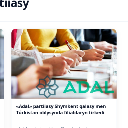
tiiasy
«Adal» partiiasy Shymkent qalasy men
Túrkistan oblysynda filialdaryn tirkedi