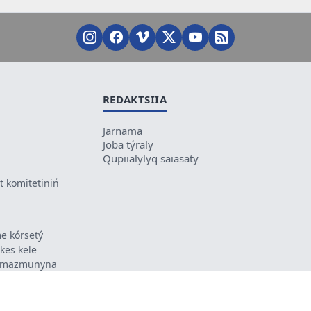
REDAKTSIIA
Jarnama
Joba týraly
Qupiialylyq saiasaty
 komitetiniń
e kórsetý
ikes kele
ń mazmunyna