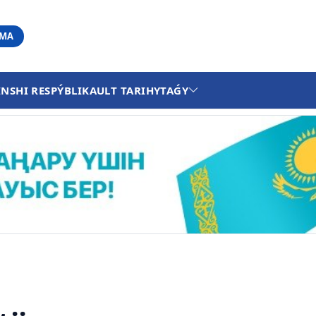
АМА
INSHI RESPÝBLIKA
ULT TARIHY
TAǴY