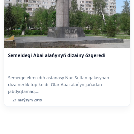
Semeidegi Abai alańynyń dizainy ózgeredi
Semeige elimizdiń astanasy Nur-Sultan qalasynan
dizainerlik top keldi. Olar Abai alańyn jańadan
jabdyqtamaq....
21 maýsym 2019