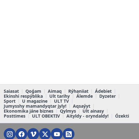
Saiasat
Qoǵam
Aimaq
Rýhaniiat
Ádebiet
Ekinshi respýblika
Ult tarihy
Álemde
Dyzeter
Sport
U magazine
ULT TV
Jumysshy mamandyqtar jyly!
Aqsaýyt
Ekonomika jáne biznes
Qylmys
Ult ainasy
Posttimes
ULT OBEKTIV
Aityldy - oryndaldy!
Ózekti