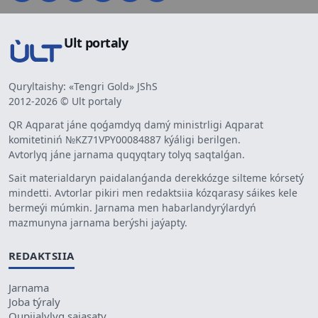
Ult portaly
Quryltaishy: «Tengri Gold» JShS
2012-2026 © Ult portaly
QR Aqparat jáne qoǵamdyq damý ministrligi Aqparat
komitetiniń №KZ71VPY00084887 kýáligi berilgen.
Avtorlyq jáne jarnama quqyqtary tolyq saqtalǵan.
Sait materialdaryn paidalanǵanda derekkózge silteme kórsetý
mindetti. Avtorlar pikiri men redaktsiia kózqarasy sáikes kele
bermeýi múmkin. Jarnama men habarlandyrýlardyń
mazmunyna jarnama berýshi jaýapty.
REDAKTSIIA
Jarnama
Joba týraly
Qupiialylyq saiasaty