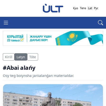
Қаз
Төте
Lat
Рус
Kirill
Latyn
Tóte
#Abai alańy
Osy teg boiynsha jariialanǵan materialdar.