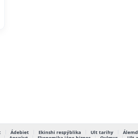
t
Ádebiet
Ekinshi respýblika
Ult tarihy
Álemd
Aqsaýyt
Ekonomika jáne biznes
Qylmys
Ult 