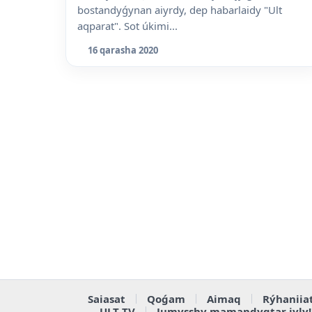
bostandyǵynan aiyrdy, dep habarlaidy "Ult
aqparat". Sot úkimi...
16 qarasha 2020
Saiasat
Qoǵam
Aimaq
Rýhaniia
ULT TV
Jumysshy mamandyqtar jyly!