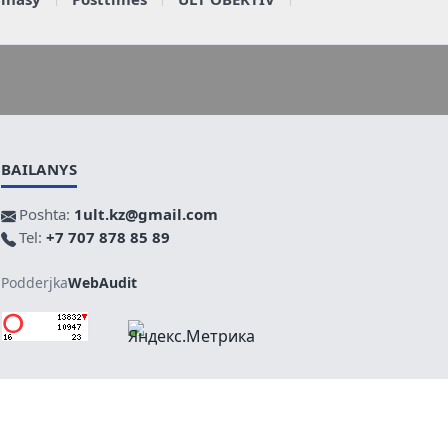
BAILANYS
Poshta:
1ult.kz@gmail.com
Tel:
+7 707 878 85 89
Podderjka
WebAudit