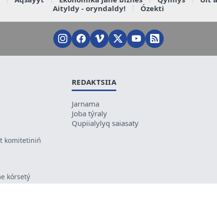
Aityldy - oryndaldy!
Ózekti
REDAKTSIIA
Jarnama
Joba týraly
Qupiialylyq saiasaty
 komitetiniń
e kórsetý
ikes kele
ń mazmunyna