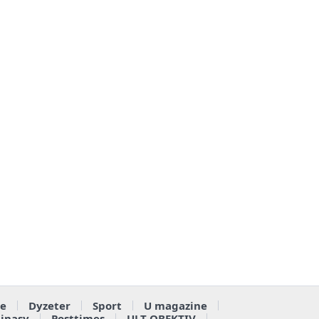
e
Dyzeter
Sport
U magazine
ainasy
Posttimes
ULT OBEKTIV