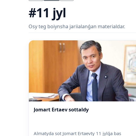
#11 jyl
Osy teg boiynsha jariialanǵan materialdar.
Jomart Ertaev sottaldy
Almatyda sot Jomart Ertaevty 11 jylǵa bas