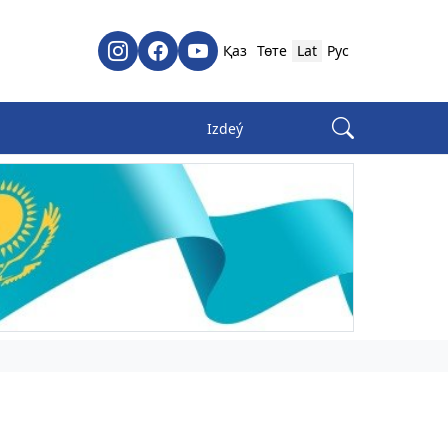
Қаз
Төте
Lat
Рус