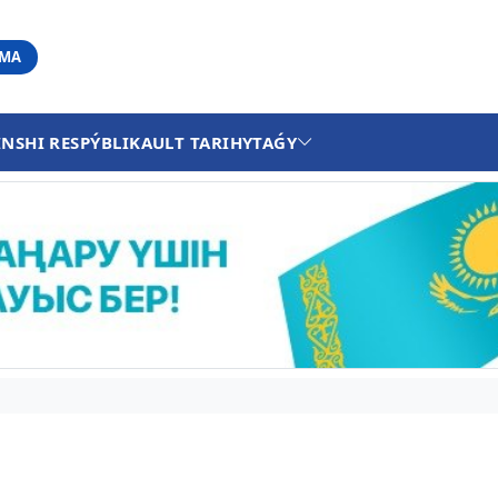
АМА
INSHI RESPÝBLIKA
ULT TARIHY
TAǴY