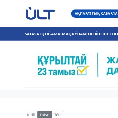
АҚПАРАТТЫҚ ХАБАРЛ
SAIASAT
QOǴAM
AIMAQ
RÝHANIIAT
ÁDEBIET
EK
Kirill
Latyn
Tóte