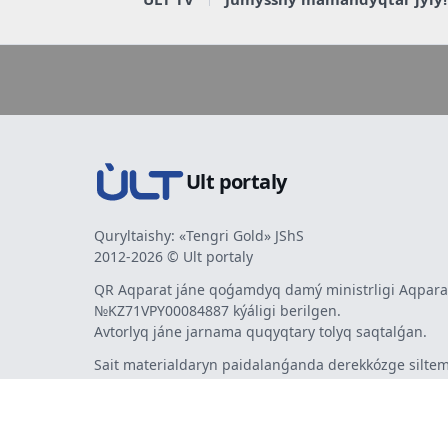
Ult portaly
Quryltaishy: «Tengri Gold» JShS
2012-2026 © Ult portaly
QR Aqparat jáne qoǵamdyq damý ministrligi Aqparat
№KZ71VPY00084887 kýáligi berilgen.
Avtorlyq jáne jarnama quqyqtary tolyq saqtalǵan.
Sait materialdaryn paidalanǵanda derekkózge siltem
mindetti. Avtorlar pikiri men redaktsiia kózqarasy sá
bermeýi múmkin. Jarnama men habarlandyrýlardy
jarnama berýshi jaýapty.