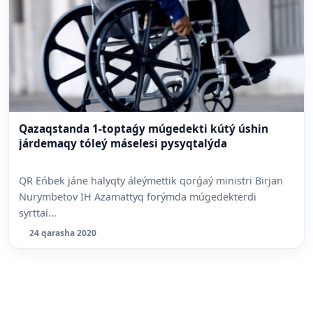
Qazaqstanda 1-toptaǵy múgedekti kútý úshin
járdemaqy tóleý máselesi pysyqtalýda
QR Eńbek jáne halyqty áleýmettik qorǵaý ministri Birjan
Nurymbetov IH Azamattyq forýmda múgedekterdi
syrttai...
24 qarasha 2020