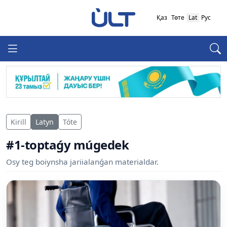
Қаз
Төте
Lat
Рус
Kirill
Latyn
Tóte
#1-toptaǵy múgedek
Osy teg boiynsha jariialanǵan materialdar.