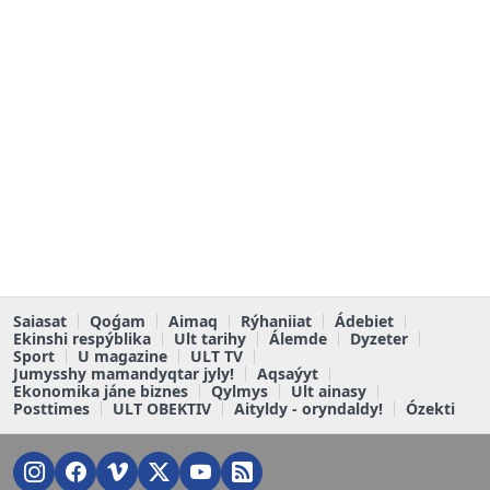
Saiasat
Qoǵam
Aimaq
Rýhaniiat
Ádebiet
Ekinshi respýblika
Ult tarihy
Álemde
Dyzeter
Sport
U magazine
ULT TV
Jumysshy mamandyqtar jyly!
Aqsaýyt
Ekonomika jáne biznes
Qylmys
Ult ainasy
Posttimes
ULT OBEKTIV
Aityldy - oryndaldy!
Ózekti