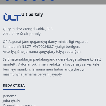
Ult portaly
Quryltaishy: «Tengri Gold» JShS
2012-2026 © Ult portaly
QR Aqparat jáne qoǵamdyq damý ministrligi Aqparat
komitetiniń №KZ71VPY00084887 kýáligi berilgen.
Avtorlyq jáne jarnama quqyqtary tolyq saqtalǵan.
Sait materialdaryn paidalanǵanda derekkózge silteme kórsetý
mindetti. Avtorlar pikiri men redaktsiia kózqarasy sáikes kele
bermeýi múmkin. Jarnama men habarlandyrýlardyń
mazmunyna jarnama berýshi jaýapty.
REDAKTSIIA
Jarnama
Joba týraly
Qupiialylyq saiasaty