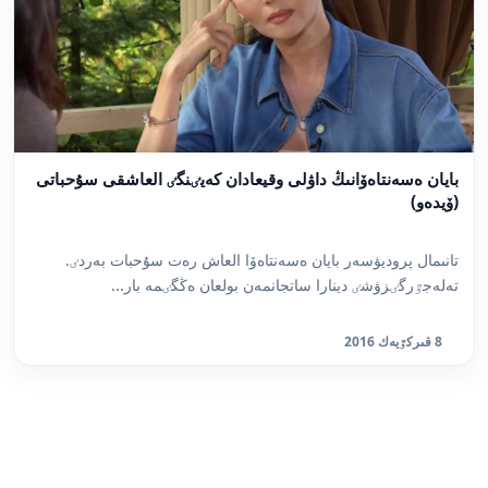
بايان ەسەنتاەۆانىڭ داۋلى وقيعادان كەيٸنگٸ العاشقى سۇحباتى
(ۆيدەو)
تانىمال پروديۋسەر بايان ەسەنتاەۆا العاش رەت سۇحبات بەردٸ.
تەلەجٷرگٸزۋشٸ دينارا ساتجانمەن بولعان ەڭگٸمە بار...
8 قىركٷيەك 2016