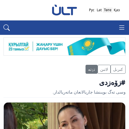
Рус
Lat
Төте
Қаз
كىرىل
لاتىن
تٶتە
#زۆەزدى
وسى تەگ بويىنشا جاريالانعان ماتەريالدار.