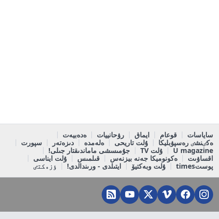
ساياسات
قوعام
ايماق
رۋحانييات
ەدەبيەت
ەكٸنشٸ رەسپۋبليكا
ۇلت تاريحى
ەلەمدە
دىزەتەر
سپورت
U magazine
ۇلت TV
جۇمىسشى ماماندىقتار جىلى!
اقساۋىت
ەكونوميكا جەنە بيزنەس
قىلمىس
ۇلت ايناسى
پوستtimes
ۇلت وبەكتيۆ
ايتىلدى - ورىندالدى!
ٶزەكتٸ