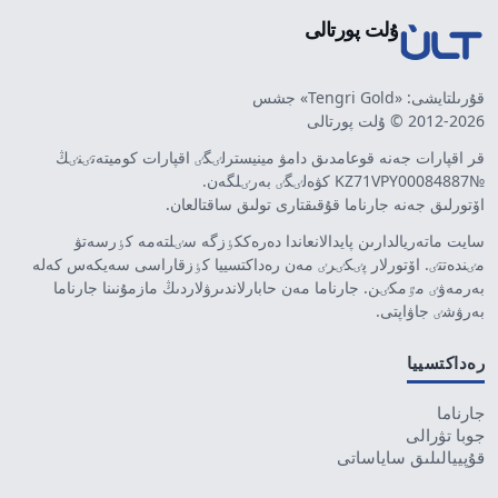
ۇلت پورتالى
قۇرىلتايشى: «Tengri Gold» جشس
2012-2026 © ۇلت پورتالى
قر اقپارات جەنە قوعامدىق دامۋ مينيسترلٸگٸ اقپارات كوميتەتٸنٸڭ
№KZ71VPY00084887 كۋەلٸگٸ بەرٸلگەن.
اۆتورلىق جەنە جارناما قۇقىقتارى تولىق ساقتالعان.
سايت ماتەريالدارىن پايدالانعاندا دەرەككٶزگە سٸلتەمە كٶرسەتۋ
مٸندەتتٸ. اۆتورلار پٸكٸرٸ مەن رەداكتسييا كٶزقاراسى سەيكەس كەلە
بەرمەۋٸ مٷمكٸن. جارناما مەن حابارلاندىرۋلاردىڭ مازمۇنىنا جارناما
بەرۋشٸ جاۋاپتى.
رەداكتسييا
جارناما
جوبا تۋرالى
قۇپييالىلىق ساياساتى