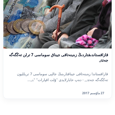
قازاقستاندىقتاردىڭ زەينەتاقى جيناق سوماسى 7 ترلن تەڭگەگە
جەتتٸ
قازاقستاندا زەينەتاقى جيناقتارىنىڭ جالپى سوماسى 7 تريلليون
تەڭگەگە جەتتٸ, - دەپ حابارلايدى "ۇلت اقپارات" "بٸ...
27 ماۋسىم 2017