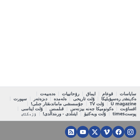
ساياسات
قوعام
ايماق
رۋحانييات
ەدەبيەت
ەكٸنشٸ رەسپۋبليكا
ۇلت تاريحى
ەلەمدە
دىزەتەر
سپورت
U magazine
ۇلت TV
جۇمىسشى ماماندىقتار جىلى!
اقساۋىت
ەكونوميكا جەنە بيزنەس
قىلمىس
ۇلت ايناسى
پوستtimes
ۇلت وبەكتيۆ
ايتىلدى - ورىندالدى!
ٶزەكتٸ