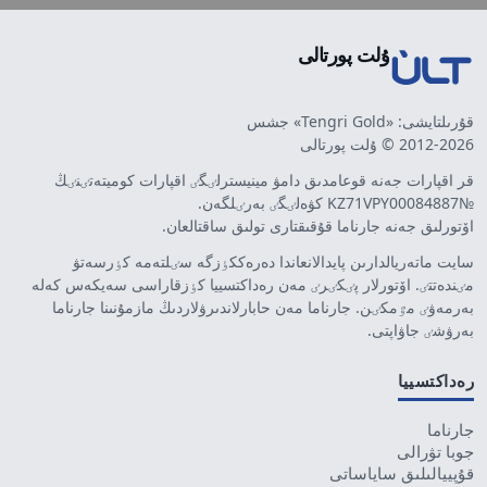
ۇلت پورتالى
قۇرىلتايشى: «Tengri Gold» جشس
2012-2026 © ۇلت پورتالى
قر اقپارات جەنە قوعامدىق دامۋ مينيسترلٸگٸ اقپارات كوميتەتٸنٸڭ
№KZ71VPY00084887 كۋەلٸگٸ بەرٸلگەن.
اۆتورلىق جەنە جارناما قۇقىقتارى تولىق ساقتالعان.
سايت ماتەريالدارىن پايدالانعاندا دەرەككٶزگە سٸلتەمە كٶرسەتۋ
مٸندەتتٸ. اۆتورلار پٸكٸرٸ مەن رەداكتسييا كٶزقاراسى سەيكەس كەلە
بەرمەۋٸ مٷمكٸن. جارناما مەن حابارلاندىرۋلاردىڭ مازمۇنىنا جارناما
بەرۋشٸ جاۋاپتى.
رەداكتسييا
جارناما
جوبا تۋرالى
قۇپييالىلىق ساياساتى