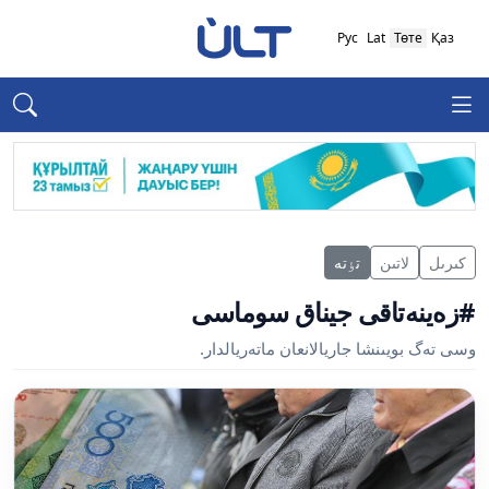
Рус
Lat
Төте
Қаз
كىرىل
لاتىن
تٶتە
#زەينەتاقى جيناق سوماسى
وسى تەگ بويىنشا جاريالانعان ماتەريالدار.