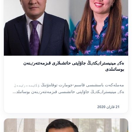
ەكٸ مينيسترلٸكتٸڭ جاۋاپتى حاتشىلارى قىزمەتتەرٸنەن
بوساتىلدى
مەملەكەت باسشىسى قاسىم-جومارت توقاەۆتىڭ ٶكٸمدەرٸمەن
ەكٸ مينيسترلٸكتٸڭ جاۋاپتى حاتشىسى قىزمەتتەرٸنەن بوساتىلد...
21 قازان 2020