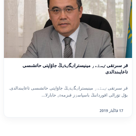
قر سىرتقى ٸستەر مينيسترلٸگٸنٸڭ جاۋاپتى حاتشىسى
تاعايىندالدى
قر سىرتقى ٸستەر مينيسترلٸگٸنٸڭ جاۋاپتى حاتشىسى تاعايىندالدى.
بۇل تۋرالى اقوردانىڭ باسپاسٶز قىزمەتٸ حابارلا...
17 قاڭتار 2019