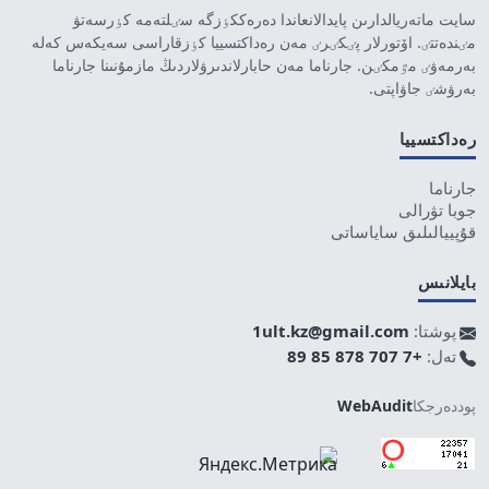
سايت ماتەريالدارىن پايدالانعاندا دەرەككٶزگە سٸلتەمە كٶرسەتۋ
مٸندەتتٸ. اۆتورلار پٸكٸرٸ مەن رەداكتسييا كٶزقاراسى سەيكەس كەلە
بەرمەۋٸ مٷمكٸن. جارناما مەن حابارلاندىرۋلاردىڭ مازمۇنىنا جارناما
بەرۋشٸ جاۋاپتى.
رەداكتسييا
جارناما
جوبا تۋرالى
قۇپييالىلىق ساياساتى
بايلانىس
پوشتا:
1ult.kz@gmail.com
تەل:
+7 707 878 85 89
پوددەرجكا
WebAudit