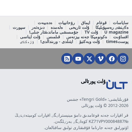
ساياسات
قوعام
ايماق
رۋحانييات
ەدەبيەت
ەكٸنشٸ رەسپۋبليكا
ۇلت تاريحى
ەلەمدە
دىزەتەر
سپورت
U magazine
ۇلت TV
جۇمىسشى ماماندىقتار جىلى!
اقساۋىت
ەكونوميكا جەنە بيزنەس
قىلمىس
ۇلت ايناسى
پوستtimes
ۇلت وبەكتيۆ
ايتىلدى - ورىندالدى!
ٶزەكتٸ
ۇلت پورتالى
قۇرىلتايشى: «Tengri Gold» جشس
2012-2026 © ۇلت پورتالى
قر اقپارات جەنە قوعامدىق دامۋ مينيسترلٸگٸ اقپارات كوميتەتٸنٸڭ
№KZ71VPY00084887 كۋەلٸگٸ بەرٸلگەن.
اۆتورلىق جەنە جارناما قۇقىقتارى تولىق ساقتالعان.