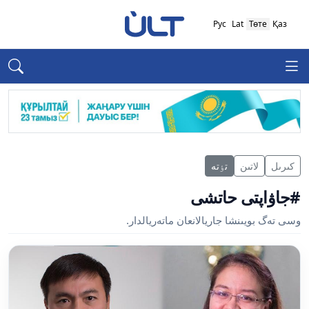
Рус
Lat
Төте
Қаз
كىرىل
لاتىن
تٶتە
#جاۋاپتى حاتشى
وسى تەگ بويىنشا جاريالانعان ماتەريالدار.