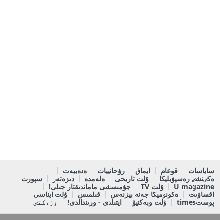
ساياسات
قوعام
ايماق
رۋحانييات
ەدەبيەت
ەكٸنشٸ رەسپۋبليكا
ۇلت تاريحى
ەلەمدە
دىزەتەر
سپورت
U magazine
ۇلت TV
جۇمىسشى ماماندىقتار جىلى!
اقساۋىت
ەكونوميكا جەنە بيزنەس
قىلمىس
ۇلت ايناسى
پوستtimes
ۇلت وبەكتيۆ
ايتىلدى - ورىندالدى!
ٶزەكتٸ