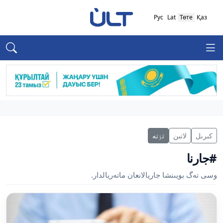
Рус
Lat
Төте
Қаз
كىرىل
لاتىن
تٶتە
#جارنا
وسى تەگ بويىنشا جاريالانعان ماتەريالدار.