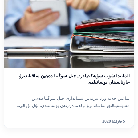
الماتىدا شوب سۋبەكتٸلەرٸ جىل سوڭىنا دەيٸن ساقتاندىرۋ
جارناسىنان بوساتىلدى
شاعىن جەنە ورتا بيزنەس نىساندارى جىل سوڭىنا دەيٸن
مەديتسينالىق ساقتاندىرۋ تٶلەمدەرٸنەن بوساتىلدى. بۇل تۋرالى...
5 قاراشا 2020