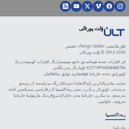
ۇلت پورتالى
قۇرىلتايشى: «Tengri Gold» جشس
2012-2026 © ۇلت پورتالى
قر اقپارات جەنە قوعامدىق دامۋ مينيسترلٸگٸ اقپارات كوميتەتٸنٸڭ
№KZ71VPY00084887 كۋەلٸگٸ بەرٸلگەن.
اۆتورلىق جەنە جارناما قۇقىقتارى تولىق ساقتالعان.
سايت ماتەريالدارىن پايدالانعاندا دەرەككٶزگە سٸلتەمە كٶرسەتۋ
مٸندەتتٸ. اۆتورلار پٸكٸرٸ مەن رەداكتسييا كٶزقاراسى سەيكەس كەلە
بەرمەۋٸ مٷمكٸن. جارناما مەن حابارلاندىرۋلاردىڭ مازمۇنىنا جارناما
بەرۋشٸ جاۋاپتى.
رەداكتسييا
جارناما