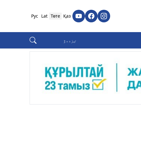
Рус
Lat
Төте
Қаз