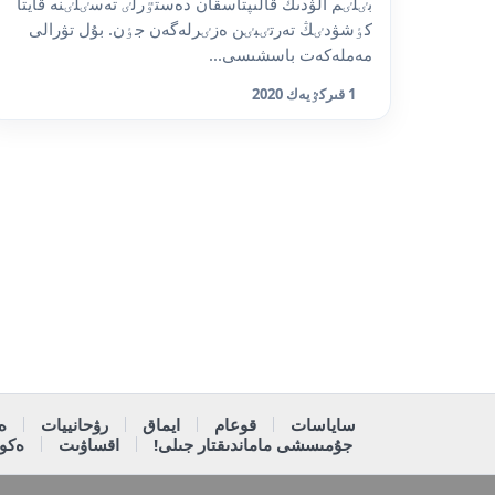
بٸلٸم الۋدىڭ قالىپتاسقان دەستٷرلٸ تەسٸلٸنە قايتا
كٶشۋدٸڭ تەرتٸبٸن ەزٸرلەگەن جٶن. بۇل تۋرالى
مەملەكەت باسشىسى...
1 قىركٷيەك 2020
ساياسات
قوعام
ايماق
رۋحانييات
ە
جۇمىسشى ماماندىقتار جىلى!
اقساۋىت
ەكون