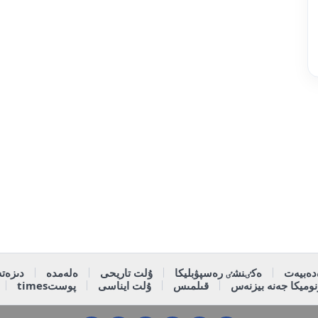
دەبيەت
ەكٸنشٸ رەسپۋبليكا
ۇلت تاريحى
ەلەمدە
دىزەتە
وميكا جەنە بيزنەس
قىلمىس
ۇلت ايناسى
پوستtimes