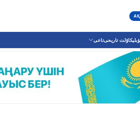
АҚ
ليكا
ۇلت تاريحى
تاعى