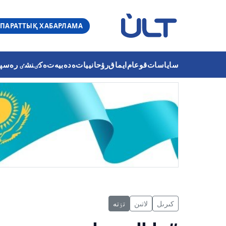
ПАРАТТЫҚ ХАБАРЛАМА
ساياسات
قوعام
ايماق
رۋحانييات
ەدەبيەت
ەكٸنشٸ رەسپۋب
كىرىل
لاتىن
تٶتە