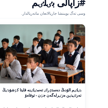
#زاپالى بٸلٸم
وسى تەگ بويىنشا جاريالانعان ماتەريالدار.
بٸلٸم الۋدىڭ دەستٷرلٸ تەسٸلٸنە قايتا كٶشۋدٸڭ
تەرتٸبٸن ەزٸرلەگەن جٶن - توقاەۆ