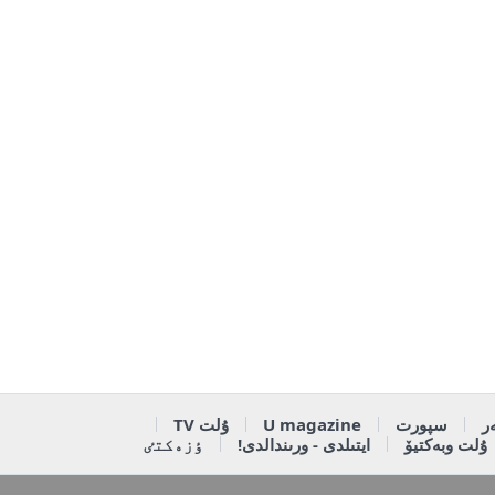
ر
سپورت
U magazine
ۇلت TV
ۇلت وبەكتيۆ
ايتىلدى - ورىندالدى!
ٶزەكتٸ