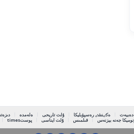
دەبيەت
ەكٸنشٸ رەسپۋبليكا
ۇلت تاريحى
ەلەمدە
دىزەتە
وميكا جەنە بيزنەس
قىلمىس
ۇلت ايناسى
پوستtimes