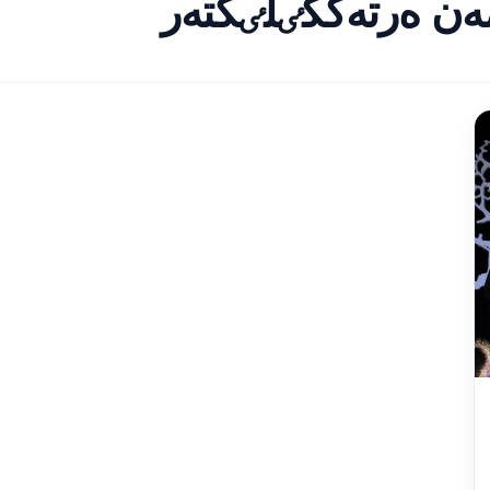
ەن ەرتەڭگٸلٸكتەر