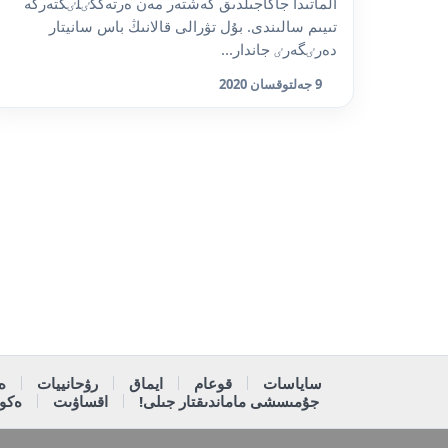
الماتىدا جاڭاجىلدىق كەشتەر مەن ەرتەڭگٸلٸكتەرگە
تىيىم سالىندى. بۇل تۋرالى قالانىڭ باس سانيتار
دەرٸگەرٸ جاندار...
9 جەلتوقسان 2020
ساياسات
قوعام
ايماق
رۋحانييات
ە
جۇمىسشى ماماندىقتار جىلى!
اقساۋىت
ەكون