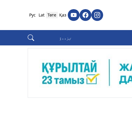
Рус
Lat
Төте
Қаз