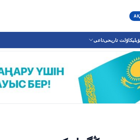
АҚ
ليكا
ۇلت تاريحى
تاعى