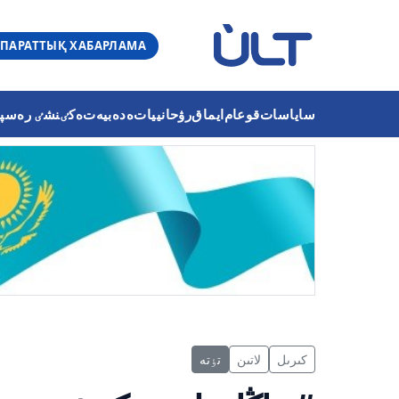
ПАРАТТЫҚ ХАБАРЛАМА
ساياسات
قوعام
ايماق
رۋحانييات
ەدەبيەت
ەكٸنشٸ رەسپۋب
كىرىل
لاتىن
تٶتە