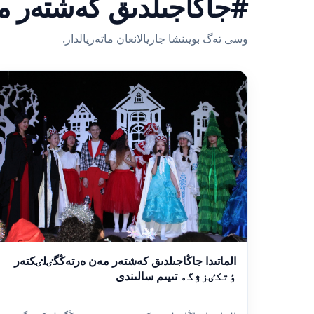
#جاڭاجىلدىق كەشتەر م
وسى تەگ بويىنشا جاريالانعان ماتەريالدار.
الماتىدا جاڭاجىلدىق كەشتەر مەن ەرتەڭگٸلٸكتەر
ٶتكٸزۋگە تىيىم سالىندى