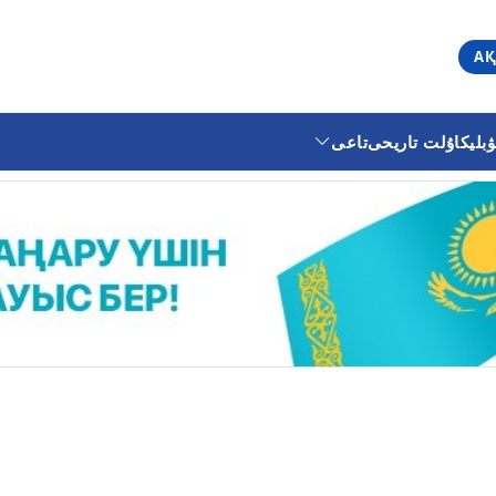
АҚ
ليكا
ۇلت تاريحى
تاعى