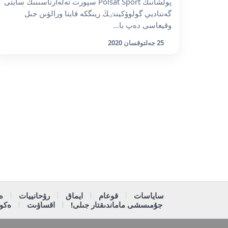
پولشانىڭ Polsat Sport سپورت تەلەارناسىنىڭ سايتى
گەنناديي گولوۆكيننٸڭ رينگكە قايتا ورالۋىن جىل
وقيعاسى دەپ با...
25 جەلتوقسان 2020
ساياسات
قوعام
ايماق
رۋحانييات
ە
جۇمىسشى ماماندىقتار جىلى!
اقساۋىت
ەكون