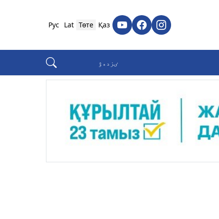
Рус
Lat
Төте
Қаз