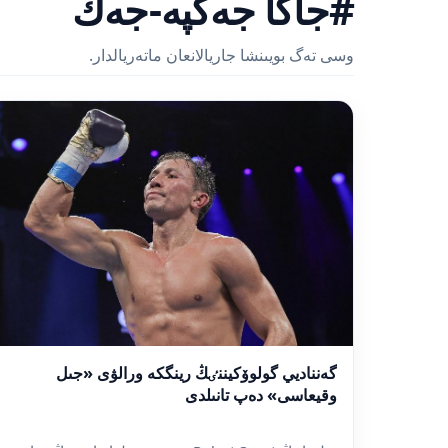
#جاڭا جەكپە-جەك
وسى تەگ بويىنشا جاريالانعان ماتەريالدار.
گەنناديي گولوۆكيننٸڭ رينگكە ورالۋى «جىل
وقيعاسى» دەپ تانىلدى