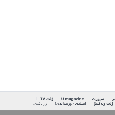
ر
سپورت
U magazine
ۇلت TV
ۇلت وبەكتيۆ
ايتىلدى - ورىندالدى!
ٶزەكتٸ