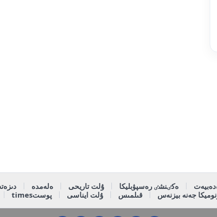
دەبيەت
ەكٸنشٸ رەسپۋبليكا
ۇلت تاريحى
ەلەمدە
دىزەتە
وميكا جەنە بيزنەس
قىلمىس
ۇلت ايناسى
پوستtimes