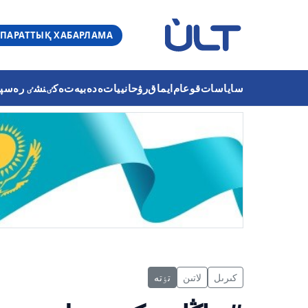
ПАРАТТЫҚ ХАБАРЛАМА
ساياسات
قوعام
ايماق
رۋحانييات
ەدەبيەت
ەكٸنشٸ رەسپۋب
كىرىل
لاتىن
تٶتە