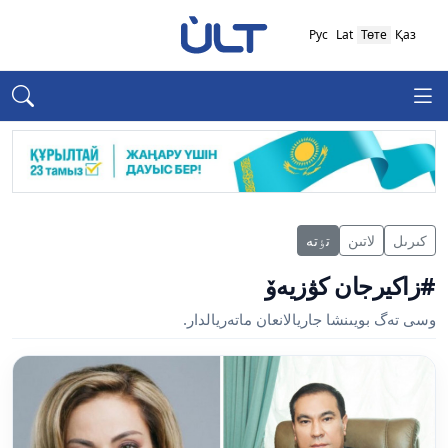
Рус
Lat
Төте
Қаз
كىرىل
لاتىن
تٶتە
#زاكيرجان كۋزيەۆ
وسى تەگ بويىنشا جاريالانعان ماتەريالدار.