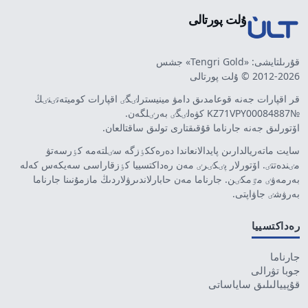
ۇلت پورتالى
قۇرىلتايشى: «Tengri Gold» جشس
2012-2026 © ۇلت پورتالى
قر اقپارات جەنە قوعامدىق دامۋ مينيسترلٸگٸ اقپارات كوميتەتٸنٸڭ
№KZ71VPY00084887 كۋەلٸگٸ بەرٸلگەن.
اۆتورلىق جەنە جارناما قۇقىقتارى تولىق ساقتالعان.
سايت ماتەريالدارىن پايدالانعاندا دەرەككٶزگە سٸلتەمە كٶرسەتۋ
مٸندەتتٸ. اۆتورلار پٸكٸرٸ مەن رەداكتسييا كٶزقاراسى سەيكەس كەلە
بەرمەۋٸ مٷمكٸن. جارناما مەن حابارلاندىرۋلاردىڭ مازمۇنىنا جارناما
بەرۋشٸ جاۋاپتى.
رەداكتسييا
جارناما
جوبا تۋرالى
قۇپييالىلىق ساياساتى