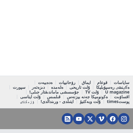
ساياسات
قوعام
ايماق
رۋحانييات
ەدەبيەت
ەكٸنشٸ رەسپۋبليكا
ۇلت تاريحى
ەلەمدە
دىزەتەر
سپورت
U magazine
ۇلت TV
جۇمىسشى ماماندىقتار جىلى!
اقساۋىت
ەكونوميكا جەنە بيزنەس
قىلمىس
ۇلت ايناسى
پوستtimes
ۇلت وبەكتيۆ
ايتىلدى - ورىندالدى!
ٶزەكتٸ