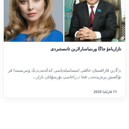
نازارباەۆ جاڭا ورىنباسارلارىن تانىستىردى
بٷگٸن قازاقستان حالقى اسسامبلەياسى كەڭەسٸنٸڭ وتىرىسىندا قر
تۇڭعىش پرەزيدەنتٸ, قحا تٶراعاسى نۇرسۇلتان نازار...
11 قاراشا 2020