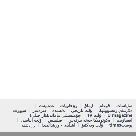
ساياسات
قوعام
ايماق
رۋحانييات
ەدەبيەت
ەكٸنشٸ رەسپۋبليكا
ۇلت تاريحى
ەلەمدە
دىزەتەر
سپورت
U magazine
ۇلت TV
جۇمىسشى ماماندىقتار جىلى!
اقساۋىت
ەكونوميكا جەنە بيزنەس
قىلمىس
ۇلت ايناسى
پوستtimes
ۇلت وبەكتيۆ
ايتىلدى - ورىندالدى!
ٶزەكتٸ