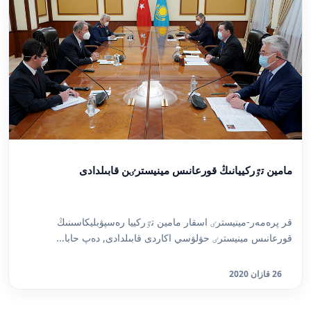
مامين تٷركييانىڭ قورعانىس مينيسترٸن قابىلدادى
قر پرەمەر-مينيسترٸ اسقار مامين تٷركييا رەسپۋبليكاسىنىڭ
قورعانىس مينيسترٸ حۋلۋسي اكاردى قابىلدادى, دەپ حابا...
26 قازان 2020