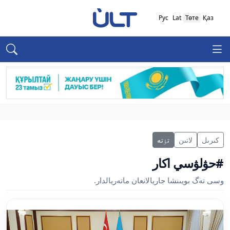
Рус
Lat
Төте
Қаз
كىرىل
لاتىن
تٶتە
#حۋلۋسي اكار
وسى تەگ بويىنشا جاريالانعان ماتەريالدار.