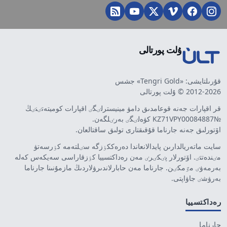
ۇلت پورتالى
قۇرىلتايشى: «Tengri Gold» جشس
2012-2026 © ۇلت پورتالى
قر اقپارات جەنە قوعامدىق دامۋ مينيسترلٸگٸ اقپارات كوميتەتٸنٸڭ
№KZ71VPY00084887 كۋەلٸگٸ بەرٸلگەن.
اۆتورلىق جەنە جارناما قۇقىقتارى تولىق ساقتالعان.
سايت ماتەريالدارىن پايدالانعاندا دەرەككٶزگە سٸلتەمە كٶرسەتۋ
مٸندەتتٸ. اۆتورلار پٸكٸرٸ مەن رەداكتسييا كٶزقاراسى سەيكەس كەلە
بەرمەۋٸ مٷمكٸن. جارناما مەن حابارلاندىرۋلاردىڭ مازمۇنىنا جارناما
بەرۋشٸ جاۋاپتى.
رەداكتسييا
جارناما