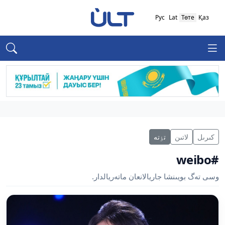
Рус
Lat
Төте
Қаз
كىرىل
لاتىن
تٶتە
#weibo
وسى تەگ بويىنشا جاريالانعان ماتەريالدار.