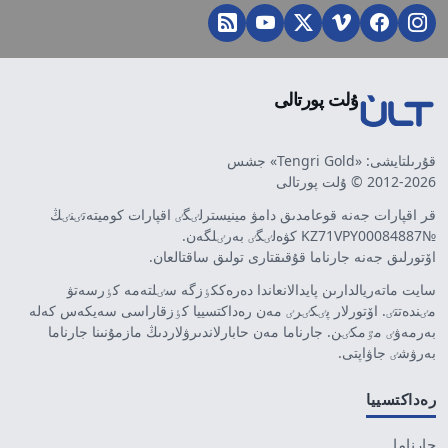
ۇلت پورتالى
قۇرىلتايشى: «Tengri Gold» جشس
2012-2026 © ۇلت پورتالى
قر اقپارات جەنە قوعامدىق دامۋ مينيسترلٸگٸ اقپارات كوميتەتٸنٸڭ
№KZ71VPY00084887 كۋەلٸگٸ بەرٸلگەن.
اۆتورلىق جەنە جارناما قۇقىقتارى تولىق ساقتالعان.
سايت ماتەريالدارىن پايدالانعاندا دەرەككٶزگە سٸلتەمە كٶرسەتۋ
مٸندەتتٸ. اۆتورلار پٸكٸرٸ مەن رەداكتسييا كٶزقاراسى سەيكەس كەلە
بەرمەۋٸ مٷمكٸن. جارناما مەن حابارلاندىرۋلاردىڭ مازمۇنىنا جارناما
بەرۋشٸ جاۋاپتى.
رەداكتسييا
جارناما