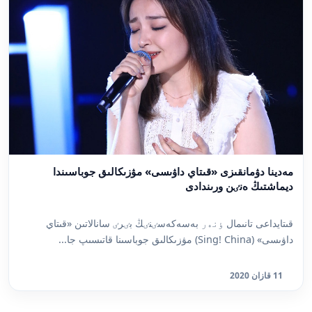
مەدينا دۋمانقىزى «قىتاي داۋىسى» مۋزىكالىق جوباسىندا
ديماشتىڭ ەنٸن ورىندادى
قىتايداعى تانىمال ٶنەر بەسەكەسٸنٸڭ بٸرٸ سانالاتىن «قىتاي
داۋىسى» (Sing! China) مۋزىكالىق جوباسىنا قاتىسىپ جا...
11 قازان 2020