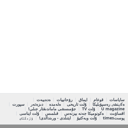
ساياسات
قوعام
ايماق
رۋحانييات
ەدەبيەت
ەكٸنشٸ رەسپۋبليكا
ۇلت تاريحى
ەلەمدە
دىزەتەر
سپورت
U magazine
ۇلت TV
جۇمىسشى ماماندىقتار جىلى!
اقساۋىت
ەكونوميكا جەنە بيزنەس
قىلمىس
ۇلت ايناسى
پوستtimes
ۇلت وبەكتيۆ
ايتىلدى - ورىندالدى!
ٶزەكتٸ