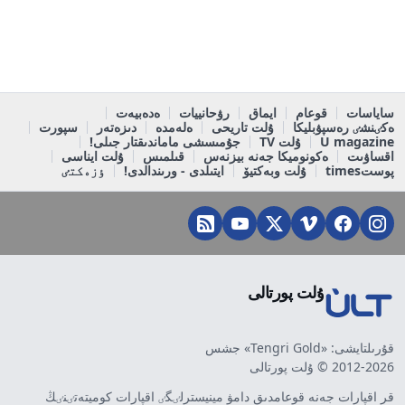
ساياسات
قوعام
ايماق
رۋحانييات
ەدەبيەت
ەكٸنشٸ رەسپۋبليكا
ۇلت تاريحى
ەلەمدە
دىزەتەر
سپورت
U magazine
ۇلت TV
جۇمىسشى ماماندىقتار جىلى!
اقساۋىت
ەكونوميكا جەنە بيزنەس
قىلمىس
ۇلت ايناسى
پوستtimes
ۇلت وبەكتيۆ
ايتىلدى - ورىندالدى!
ٶزەكتٸ
ۇلت پورتالى
قۇرىلتايشى: «Tengri Gold» جشس
2012-2026 © ۇلت پورتالى
قر اقپارات جەنە قوعامدىق دامۋ مينيسترلٸگٸ اقپارات كوميتەتٸنٸڭ