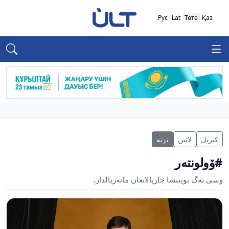
Рус
Lat
Төте
Қаз
كىرىل
لاتىن
تٶتە
#ۆولونتەر
وسى تەگ بويىنشا جاريالانعان ماتەريالدار.