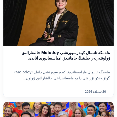
ەلەمگە تانىمال كيبەرسپورتشى Molodoy حالىقارالىق
ۆولونتەرلەر جىلىنىڭ جاھاندىق امباسسادورى اتاندى
ەلەمگە تانىمال قازاقستاندىق كيبەرسپورتشى دانيل «Molodoy»
گولۋبەنكو تۇراقتى دامۋ ماقساتىنداعى حالىقارالىق ۆولون...
20 شٸلدە 2026