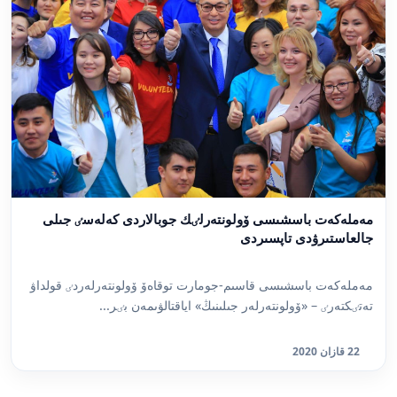
مەملەكەت باسشىسى ۆولونتەرلٸك جوبالاردى كەلەسٸ جىلى
جالعاستىرۋدى تاپسىردى
مەملەكەت باسشىسى قاسىم-جومارت توقاەۆ ۆولونتەرلەردٸ قولداۋ
تەتٸكتەرٸ – «ۆولونتەرلەر جىلىنىڭ» اياقتالۋىمەن بٸر...
22 قازان 2020