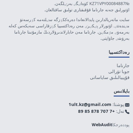
№KZ71VPY00084887 كۋەلٸگٸ بەرٸلگەن.
اۆتورلىق جەنە جارناما قۇقىقتارى تولىق ساقتالعان.
سايت ماتەريالدارىن پايدالانعاندا دەرەككٶزگە سٸلتەمە كٶرسەتۋ
مٸندەتتٸ. اۆتورلار پٸكٸرٸ مەن رەداكتسييا كٶزقاراسى سەيكەس كەلە
بەرمەۋٸ مٷمكٸن. جارناما مەن حابارلاندىرۋلاردىڭ مازمۇنىنا جارناما
بەرۋشٸ جاۋاپتى.
رەداكتسييا
جارناما
جوبا تۋرالى
قۇپييالىلىق ساياساتى
بايلانىس
پوشتا:
1ult.kz@gmail.com
تەل:
+7 707 878 85 89
پوددەرجكا
WebAudit