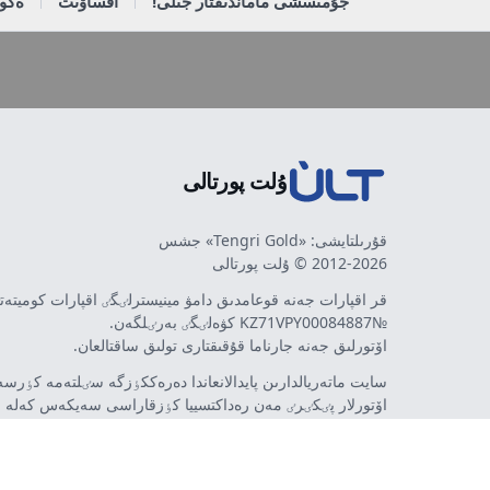
جۇمىسشى ماماندىقتار جىلى!
اقساۋىت
ەكون
ۇلت پورتالى
قۇرىلتايشى: «Tengri Gold» جشس
2012-2026 © ۇلت پورتالى
قر اقپارات جەنە قوعامدىق دامۋ مينيسترلٸگٸ اقپارات كوميتە
№KZ71VPY00084887 كۋەلٸگٸ بەرٸلگەن.
اۆتورلىق جەنە جارناما قۇقىقتارى تولىق ساقتالعان.
سايت ماتەريالدارىن پايدالانعاندا دەرەككٶزگە سٸلتەمە كٶرسەت
اۆتورلار پٸكٸرٸ مەن رەداكتسييا كٶزقاراسى سەيكەس كەلە 
مٷمكٸن. جارناما مەن حابارلاندىرۋلاردىڭ مازمۇنىنا جارناما بە