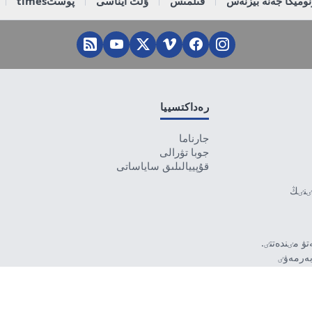
وميكا جەنە بيزنەس
قىلمىس
ۇلت ايناسى
پوستtimes
رەداكتسييا
جارناما
جوبا تۋرالى
قۇپييالىلىق ساياساتى
تٸنٸڭ
ۋ مٸندەتتٸ.
بەرمەۋٸ
رۋشٸ جاۋاپتى.