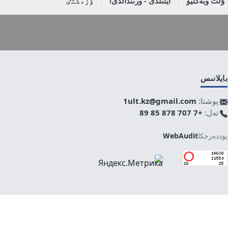
ۇلت وبەكتيۆ
ايتىلدى - ورىندالدى!
ٶزەكتٸ
بايلانىس
پوشتا:
1ult.kz@gmail.com
تەل:
+7 707 878 85 89
پوددەرجكا
WebAudit