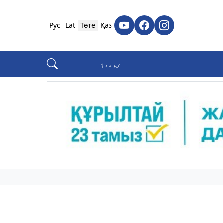
Рус
Lat
Төте
Қаз