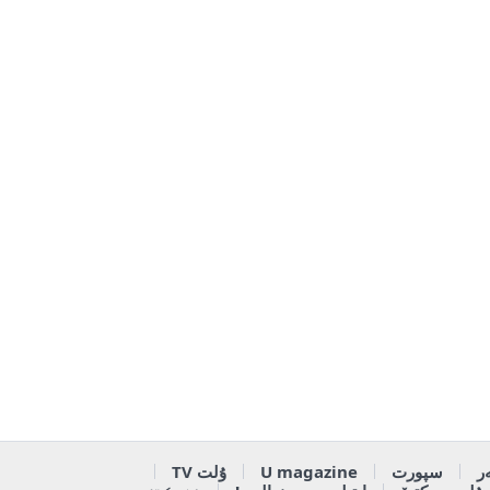
ر
سپورت
U magazine
ۇلت TV