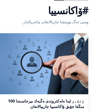
#ۆاكانسييا
وسى تەگ بويىنشا جاريالانعان ماتەريالدار.
ٶتكەن ايدا ەلەكتروندى ەڭبەك بيرجاسىندا 100
مىڭعا جۋىق ۆاكانسييا جارييالانعان