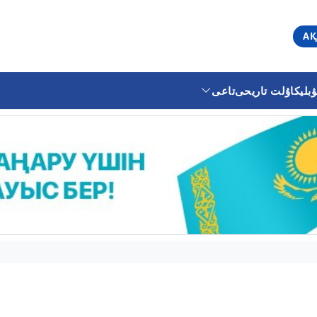
АҚ
ليكا
ۇلت تاريحى
تاعى