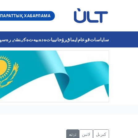
ПАРАТТЫҚ ХАБАРЛАМА
ساياسات
قوعام
ايماق
رۋحانييات
ەدەبيەت
ەكٸنشٸ رەسپۋب
كىرىل
لاتىن
تٶتە