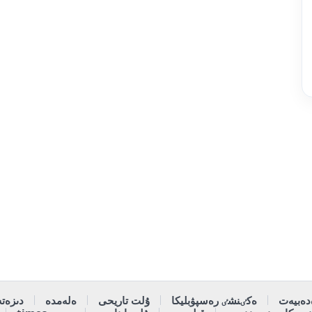
دەبيەت
ەكٸنشٸ رەسپۋبليكا
ۇلت تاريحى
ەلەمدە
دىزەتە