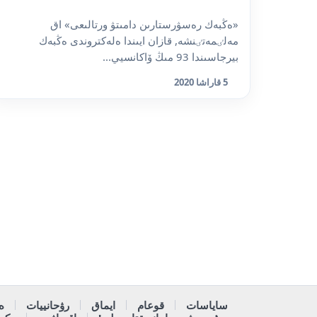
«ەڭبەك رەسۋرستارىن دامىتۋ ورتالىعى» اق
مەلٸمەتٸنشە, قازان ايىندا ەلەكتروندى ەڭبەك
بيرجاسىندا 93 مىڭ ۆاكانسيي...
5 قاراشا 2020
ساياسات
قوعام
ايماق
رۋحانييات
ە