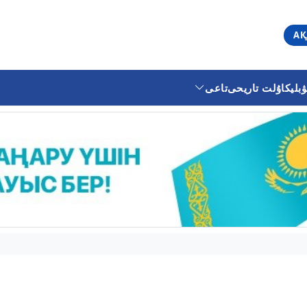
АҚ
ليكا
ۇلت تاريحى
تاعى