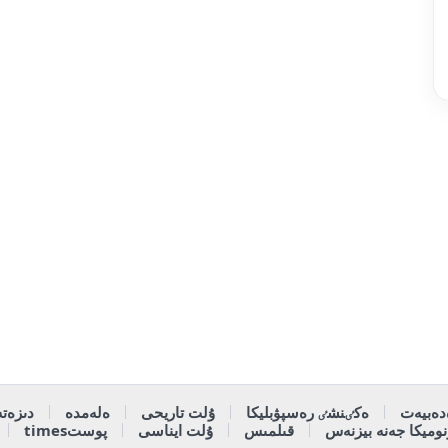
دەبيەت
ەكٸنشٸ رەسپۋبليكا
ۇلت تاريحى
ەلەمدە
دىزەتە
وميكا جەنە بيزنەس
قىلمىس
ۇلت ايناسى
پوستtimes