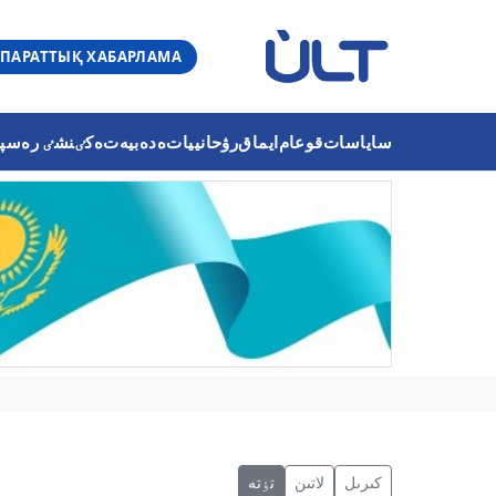
ПАРАТТЫҚ ХАБАРЛАМА
ساياسات
قوعام
ايماق
رۋحانييات
ەدەبيەت
ەكٸنشٸ رەسپۋب
كىرىل
لاتىن
تٶتە