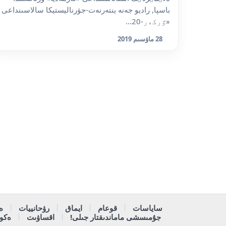
باسپا, راديو جەنە ينتەرنەت-جۋرناليستيكا سالاسىنداعى
«ٷركەر-20...
28 ماۋسىم 2019
ساياسات
قوعام
ايماق
رۋحانييات
ە
جۇمىسشى ماماندىقتار جىلى!
اقساۋىت
ەكون