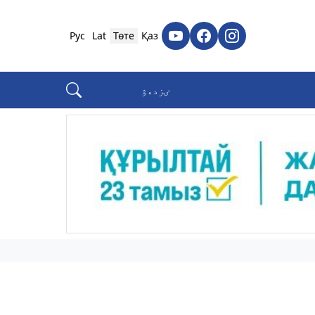
Рус
Lat
Төте
Қаз