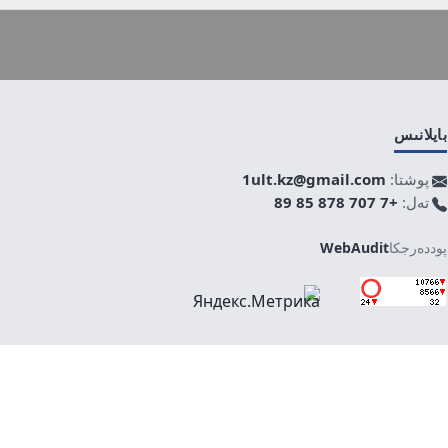
بايلانىس
پوشتا:
1ult.kz@gmail.com
تەل:
+7 707 878 85 89
پوددەرجكا
WebAudit
جوعارى