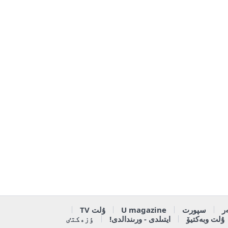
ر
سپورت
U magazine
ۇلت TV
ۇلت وبەكتيۆ
ايتىلدى - ورىندالدى!
ٶزەكتٸ