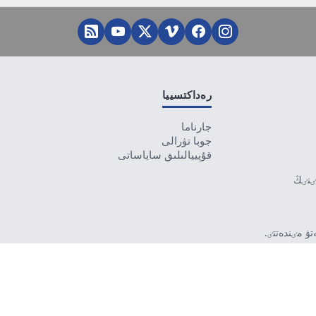
رەداكتسييا
جارناما
جوبا تۋرالى
قۇپييالىلىق ساياساتى
تٸنٸڭ
ۋ مٸندەتتٸ.
بەرمەۋٸ
رۋشٸ جاۋاپتى.