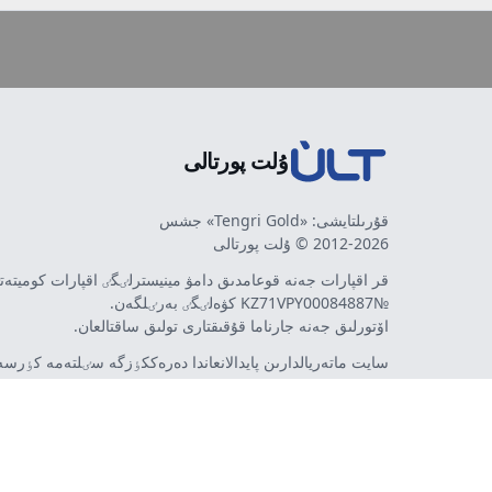
ۇلت پورتالى
قۇرىلتايشى: «Tengri Gold» جشس
2012-2026 © ۇلت پورتالى
قر اقپارات جەنە قوعامدىق دامۋ مينيسترلٸگٸ اقپارات كوميتە
№KZ71VPY00084887 كۋەلٸگٸ بەرٸلگەن.
اۆتورلىق جەنە جارناما قۇقىقتارى تولىق ساقتالعان.
سايت ماتەريالدارىن پايدالانعاندا دەرەككٶزگە سٸلتەمە كٶرسەت
اۆتورلار پٸكٸرٸ مەن رەداكتسييا كٶزقاراسى سەيكەس كەلە 
مٷمكٸن. جارناما مەن حابارلاندىرۋلاردىڭ مازمۇنىنا جارناما بە
تەۋەلسٸز ينتەرنەت-باسىلىم - ult.kz