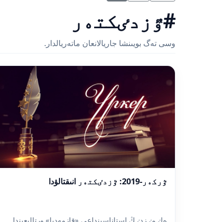
#ٷزدٸكتەر
وسى تەگ بويىنشا جاريالانعان ماتەريالدار.
ٷركەر-2019: ٷزدٸكتەر انىقتالۋدا
ەلٸمٸزدٸڭ استاناسىنداعى «قازمەديا» ورتالىعىندا