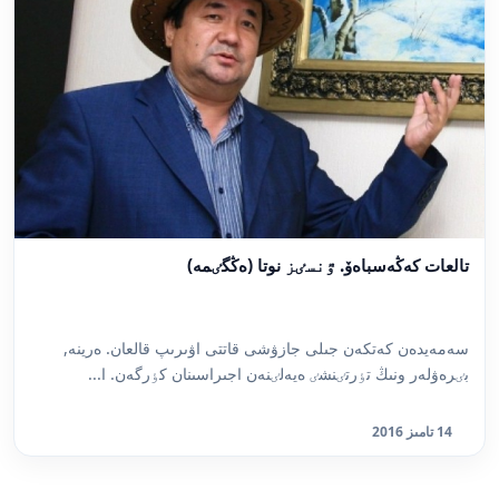
تالعات كەڭەسباەۆ. ٷنسٸز نوتا (ەڭگٸمە)
سەمەيدەن كەتكەن جىلى جازۋشى قاتتى اۋىرىپ قالعان. ەرينە,
بٸرەۋلەر ونىڭ تٶرتٸنشٸ ەيەلٸنەن اجىراسىنان كٶرگەن. ا...
14 تامىز 2016