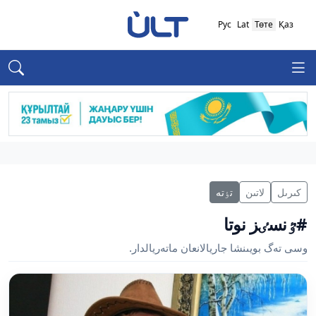
Рус
Lat
Төте
Қаз
كىرىل
لاتىن
تٶتە
#ٷنسٸز نوتا
وسى تەگ بويىنشا جاريالانعان ماتەريالدار.