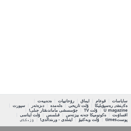
ساياسات
قوعام
ايماق
رۋحانييات
ەدەبيەت
ەكٸنشٸ رەسپۋبليكا
ۇلت تاريحى
ەلەمدە
دىزەتەر
سپورت
U magazine
ۇلت TV
جۇمىسشى ماماندىقتار جىلى!
اقساۋىت
ەكونوميكا جەنە بيزنەس
قىلمىس
ۇلت ايناسى
پوستtimes
ۇلت وبەكتيۆ
ايتىلدى - ورىندالدى!
ٶزەكتٸ