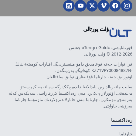
ۇلت پورتالى
قۇرىلتايشى: «Tengri Gold» جشس
2012-2026 © ۇلت پورتالى
قر اقپارات جەنە قوعامدىق دامۋ مينيسترلٸگٸ اقپارات كوميتەتٸنٸڭ
№KZ71VPY00084887 كۋەلٸگٸ بەرٸلگەن.
اۆتورلىق جەنە جارناما قۇقىقتارى تولىق ساقتالعان.
سايت ماتەريالدارىن پايدالانعاندا دەرەككٶزگە سٸلتەمە كٶرسەتۋ
مٸندەتتٸ. اۆتورلار پٸكٸرٸ مەن رەداكتسييا كٶزقاراسى سەيكەس كەلە
بەرمەۋٸ مٷمكٸن. جارناما مەن حابارلاندىرۋلاردىڭ مازمۇنىنا جارناما
بەرۋشٸ جاۋاپتى.
رەداكتسييا
جارناما