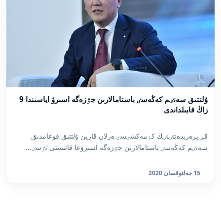
ۇلتتىق سەنٸم كەڭەسٸ باستامالارىن جٷزەگە اسىرۋ اياسىندا 9
زاڭ قابىلداندى
قر پرەزيدەنتٸنٸڭ كٶمەكشٸسٸ ەرلان قارين ۇلتتىق قوعامدىق
سەنٸم كەڭەسٸ باستامالارىن جٷزەگە اسىرۋعا قاتىستى تٷسٸ...
15 جەلتوقسان 2020