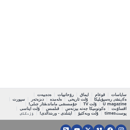
ساياسات
قوعام
ايماق
رۋحانييات
ەدەبيەت
ەكٸنشٸ رەسپۋبليكا
ۇلت تاريحى
ەلەمدە
دىزەتەر
سپورت
U magazine
ۇلت TV
جۇمىسشى ماماندىقتار جىلى!
اقساۋىت
ەكونوميكا جەنە بيزنەس
قىلمىس
ۇلت ايناسى
پوستtimes
ۇلت وبەكتيۆ
ايتىلدى - ورىندالدى!
ٶزەكتٸ