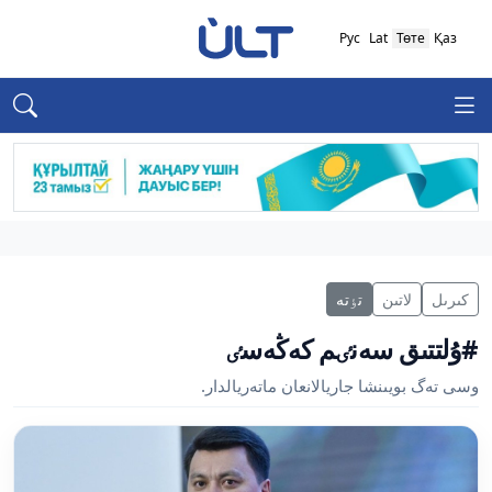
Рус
Lat
Төте
Қаз
كىرىل
لاتىن
تٶتە
#ۇلتتىق سەنٸم كەڭەسٸ
وسى تەگ بويىنشا جاريالانعان ماتەريالدار.