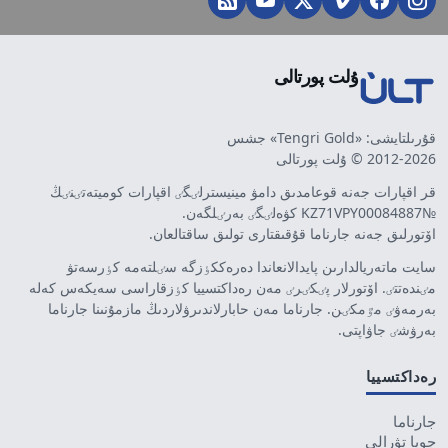
ۇلت پورتالى
قۇرىلتايشى: «Tengri Gold» جشس
2012-2026 © ۇلت پورتالى
قر اقپارات جەنە قوعامدىق دامۋ مينيسترلٸگٸ اقپارات كوميتەتٸنٸڭ
№KZ71VPY00084887 كۋەلٸگٸ بەرٸلگەن.
اۆتورلىق جەنە جارناما قۇقىقتارى تولىق ساقتالعان.
سايت ماتەريالدارىن پايدالانعاندا دەرەككٶزگە سٸلتەمە كٶرسەتۋ
مٸندەتتٸ. اۆتورلار پٸكٸرٸ مەن رەداكتسييا كٶزقاراسى سەيكەس كەلە
بەرمەۋٸ مٷمكٸن. جارناما مەن حابارلاندىرۋلاردىڭ مازمۇنىنا جارناما
بەرۋشٸ جاۋاپتى.
رەداكتسييا
جارناما
جوبا تۋرالى