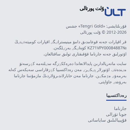
ۇلت پورتالى
قۇرىلتايشى: «Tengri Gold» جشس
2012-2026 © ۇلت پورتالى
قر اقپارات جەنە قوعامدىق دامۋ مينيسترلٸگٸ اقپارات كوميتەتٸنٸڭ
№KZ71VPY00084887 كۋەلٸگٸ بەرٸلگەن.
اۆتورلىق جەنە جارناما قۇقىقتارى تولىق ساقتالعان.
سايت ماتەريالدارىن پايدالانعاندا دەرەككٶزگە سٸلتەمە كٶرسەتۋ
مٸندەتتٸ. اۆتورلار پٸكٸرٸ مەن رەداكتسييا كٶزقاراسى سەيكەس كەلە
بەرمەۋٸ مٷمكٸن. جارناما مەن حابارلاندىرۋلاردىڭ مازمۇنىنا جارناما
بەرۋشٸ جاۋاپتى.
رەداكتسييا
جارناما
جوبا تۋرالى
قۇپييالىلىق ساياساتى