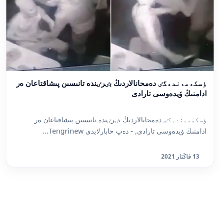
ٶسكەمەندەگٸ دەمحانالاردىڭ بٸرٸندە تانىسىن پىشاقتاعان ەر
ادامنىڭ ۆيدەوسى تارادى
ٶسكەمەندەگٸ دەمحانالاردىڭ بٸرٸندە تانىسىن پىشاقتاعان ەر
ادامنىڭ ۆيدەوسى تارادى, - دەپ حابارلايدى Tengrinew...
13 قاڭتار 2021