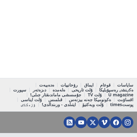
ساياسات
قوعام
ايماق
رۋحانييات
ەدەبيەت
ەكٸنشٸ رەسپۋبليكا
ۇلت تاريحى
ەلەمدە
دىزەتەر
سپورت
U magazine
ۇلت TV
جۇمىسشى ماماندىقتار جىلى!
اقساۋىت
ەكونوميكا جەنە بيزنەس
قىلمىس
ۇلت ايناسى
پوستtimes
ۇلت وبەكتيۆ
ايتىلدى - ورىندالدى!
ٶزەكتٸ