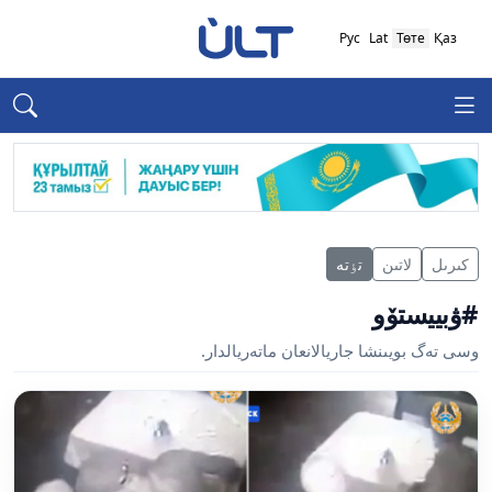
Рус
Lat
Төте
Қаз
كىرىل
لاتىن
تٶتە
#ۋبييستۆو
وسى تەگ بويىنشا جاريالانعان ماتەريالدار.