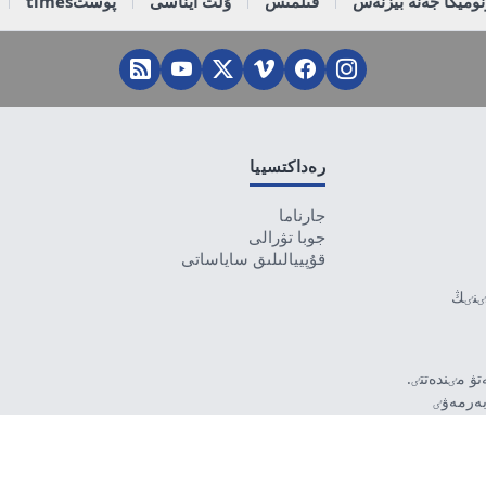
وميكا جەنە بيزنەس
قىلمىس
ۇلت ايناسى
پوستtimes
رەداكتسييا
جارناما
جوبا تۋرالى
قۇپييالىلىق ساياساتى
تٸنٸڭ
ۋ مٸندەتتٸ.
بەرمەۋٸ
رۋشٸ جاۋاپتى.