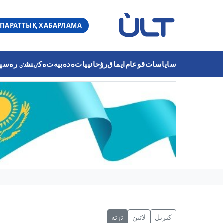
ПАРАТТЫҚ ХАБАРЛАМА
ساياسات
قوعام
ايماق
رۋحانييات
ەدەبيەت
ەكٸنشٸ رەسپۋب
كىرىل
لاتىن
تٶتە