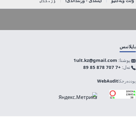
ۇلت وبەكتيۆ
ايتىلدى - ورىندالدى!
ٶزەكتٸ
بايلانىس
پوشتا:
1ult.kz@gmail.com
تەل:
+7 707 878 85 89
پوددەرجكا
WebAudit