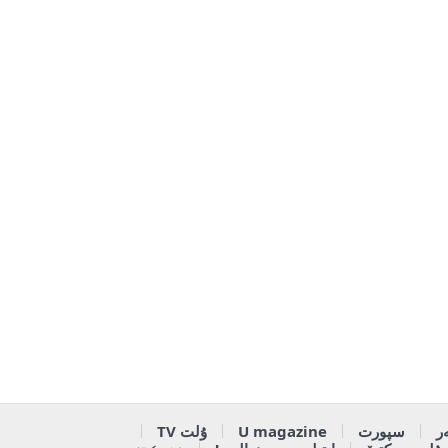
ر
سپورت
U magazine
ۇلت TV