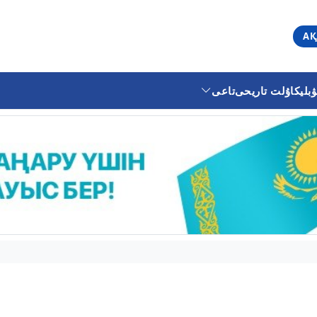
АҚ
ليكا
ۇلت تاريحى
تاعى