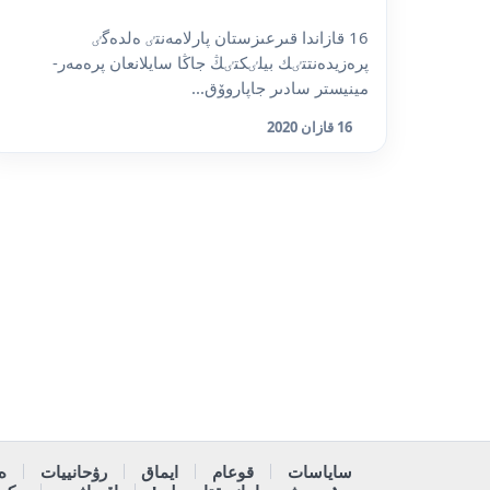
16 قازاندا قىرعىزستان پارلامەنتٸ ەلدەگٸ
پرەزيدەنتتٸك بيلٸكتٸڭ جاڭا سايلانعان پرەمەر-
مينيستر سادىر جاپاروۆق...
16 قازان 2020
ساياسات
قوعام
ايماق
رۋحانييات
ە