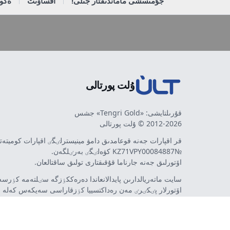
جۇمىسشى ماماندىقتار جىلى!
اقساۋىت
ەكون
ۇلت پورتالى
قۇرىلتايشى: «Tengri Gold» جشس
2012-2026 © ۇلت پورتالى
قر اقپارات جەنە قوعامدىق دامۋ مينيسترلٸگٸ اقپارات كوميتە
№KZ71VPY00084887 كۋەلٸگٸ بەرٸلگەن.
اۆتورلىق جەنە جارناما قۇقىقتارى تولىق ساقتالعان.
سايت ماتەريالدارىن پايدالانعاندا دەرەككٶزگە سٸلتەمە كٶرسەت
اۆتورلار پٸكٸرٸ مەن رەداكتسييا كٶزقاراسى سەيكەس كەلە 
مٷمكٸن. جارناما مەن حابارلاندىرۋلاردىڭ مازمۇنىنا جارناما بە