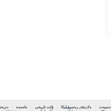
دەبيەت
ەكٸنشٸ رەسپۋبليكا
ۇلت تاريحى
ەلەمدە
دىزەتە