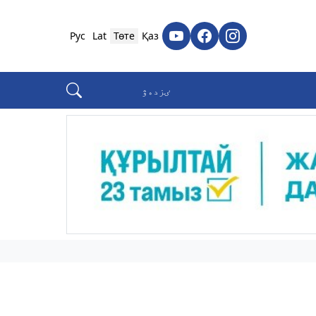
Рус
Lat
Төте
Қаз