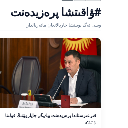
#ۋاقىتشا پرەزيدەنت
وسى تەگ بويىنشا جاريالانعان ماتەريالدار.
قىرعىزستاندا پرەزيدەنت بيلٸگٸ جاپاروۆتىڭ قولىنا
ٶتتٸ